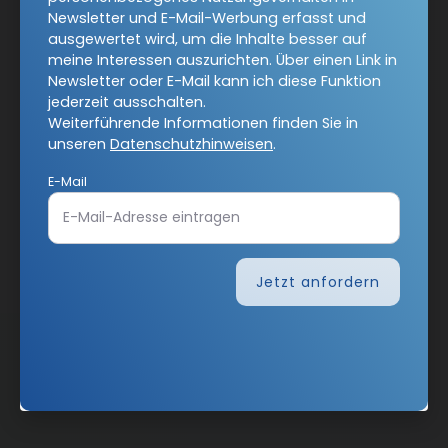
ausschalten.
Newsletter und E-Mail-Werbung erfasst und
Weiterführende Informationen finden Sie in unseren
ausgewertet wird, um die Inhalte besser auf
Datenschutzhinweisen
.
meine Interessen auszurichten. Über einen Link in
Newsletter oder E-Mail kann ich diese Funktion
E-Mail
jederzeit ausschalten.
Weiterführende Informationen finden Sie in
unseren
Datenschutzhinweisen
.
E-Mail
Jetzt anmelden
Jetzt anfordern
AGB und Widerrufsbelehrung
Datenschutz
Barrierefreiheit
Impressum