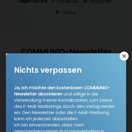
Folgen Sie uns:
Facebook
Instagram
Twitter
COMMUNIO-Newsletter
Nichts verpassen
Ja, ich möchte den kostenlosen COMMUNIO-Newsletter
abonnieren
und willige in die Verwendung meiner
Kontaktdaten zum Zweck des E-Mail-Marketings durch
Ja, ich möchte den kostenlosen COMMUNIO-
den Verlag Herder ein. Den Newsletter oder die E-Mail-
Newsletter abonnieren
und willige in die
Werbung kann ich jederzeit abbestellen.
Verwendung meiner Kontaktdaten zum Zweck
Ich bin einverstanden, dass mein personenbezogenes
des E-Mail-Marketings durch den Verlag Herder
Nutzungsverhalten in Newsletter und E-Mail-Werbung
ein. Den Newsletter oder die E-Mail-Werbung
erfasst und ausgewertet wird, um die Inhalte besser auf
kann ich jederzeit abbestellen.
meine Interessen auszurichten. Über einen Link in
Ich bin einverstanden, dass mein
Newsletter oder E-Mail kann ich diese Funktion jederzeit
personenbezogenes Nutzungsverhalten in