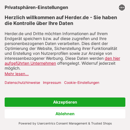
nehmen an diesem Für-Sein teil. Christ ist man
sozusagen nicht für sich selber, sondern mit
Christus für die anderen. Es bedeutet nicht eine
Art Sonderbillett zum Eintritt in die ewige
Seligkeit, sondern die Sendung zum Mittragen des
Ganzen. Was der Mensch zum Heil braucht, ist die
innere Offenheit für Gott, das innere Warten und
Zugehen auf ihn, und das bedeutet umgekehrt,
dass wir mit dem Herrn, der uns begegnet ist, auf
die anderen zugehen und ihnen das Ankommen
Gottes in Christus sichtbar zu machen versuchen.
Man kann dieses Für-Sein auch etwas abstrakter
verständlich machen. Es ist wichtig für die
Menschheit, dass in ihr Wahrheit da ist, dass sie
geglaubt und gelebt wird. Dass für sie gelitten