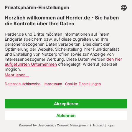
prägen. Sie verdankt sich in ihrem Wesen noch
tieferen Quellen des Geistes. Dies zeigt sich vor
allem in den zwischenmenschlichen Beziehungen.
«Eine Welt ohne Verzeihen wäre eine Welt kalter
und ehrfurchtsloser Gerechtigkeit, in deren
Namen jeder dem anderen gegenüber nur seine
Rechte einfordert» (Nr. 14). Die Welt kann nur
dann menschlicher werden, wie es «Gaudium et
spes» fordert, «wenn wir in den vielgestaltigen
Bereich der zwischenmenschlichen und sozialen
Beziehungen zugleich mit der Gerechtigkeit jene
‹erbarmende Liebe› hineintragen, welche die
messianische Botschaft des Evangeliums
ausmacht» (Nr. 14 und GS 40). Jesus Christus
selbst hat in seinem Leben und Sterben das