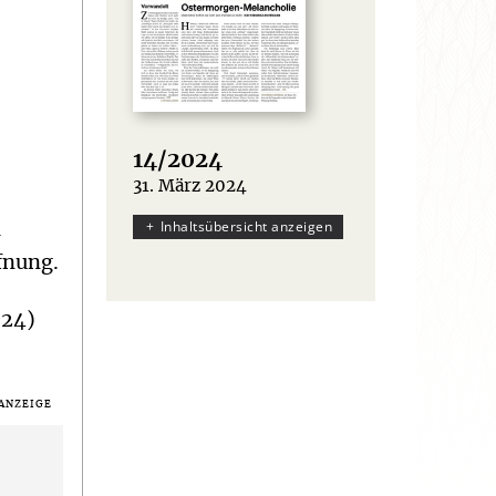
14/2024
31. März 2024
:
Inhaltsübersicht anzeigen
d
fnung.
024)