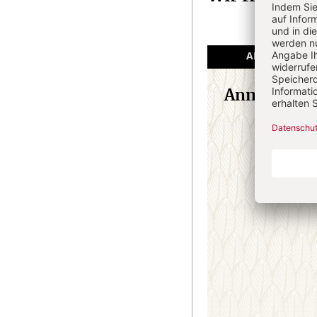
ANGEMELDET
Anmeldung
E-M
Passw