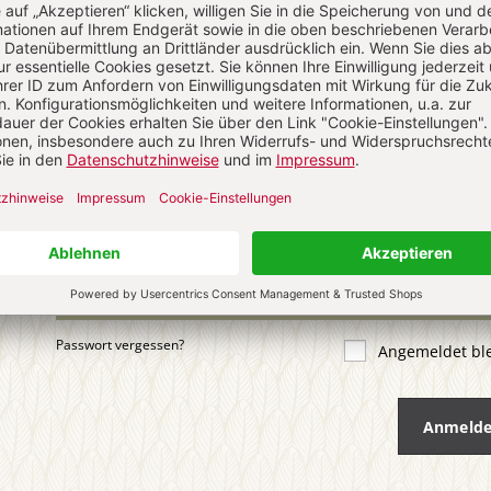
 KOMMENTIEREN
ALS GAST KOMMENTIEREN
ail
*
ort
*
Passwort vergessen?
Angemeldet bl
Anmeld