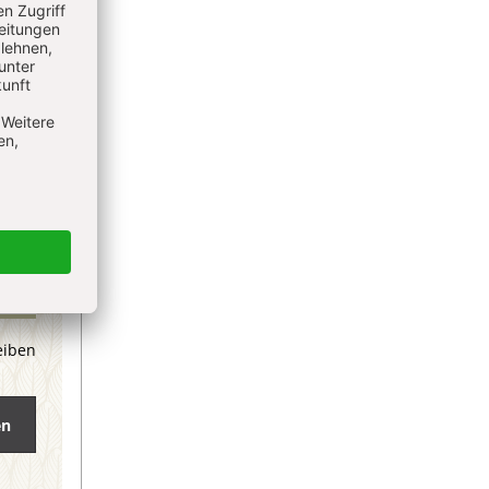
eiben
en