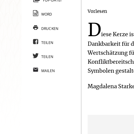
PDF-DATEI
Vorlesen
WORD
D
DRUCKEN
iese Kerze i
TEILEN
Dankbarkeit für d
Wertschätzung fü
TEILEN
Konfliktbereitsch
MAILEN
Symbolen gestalte
Magdalena Starke