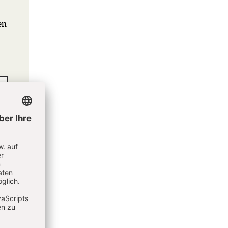
en
eren