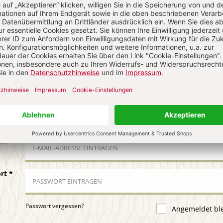
N
Kommenti
uns über Ihren Kommentar
 KOMMENTIEREN
ALS GAST KOMMENTIEREN
ail
*
ort
*
Passwort vergessen?
Angemeldet bl