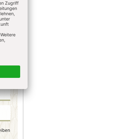
eren
eiben