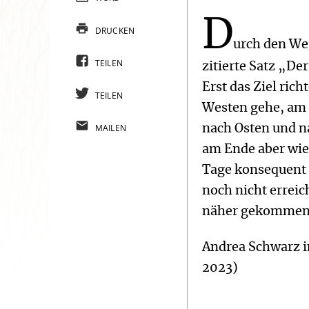
D
DRUCKEN
urch den Weg
TEILEN
zitierte Satz „Der
Erst das Ziel ric
TEILEN
Westen gehe, am 
MAILEN
nach Osten und n
am Ende aber wie
Tage konsequent 
noch nicht erreic
näher gekommen
Andrea Schwarz i
2023)