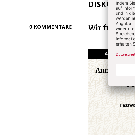
DISKUSSIO
Überschrift
Artikel-
Infos
0 KOMMENTARE
Wir freuen 
ANGEMELDET
Anmeldung
E-M
Passw