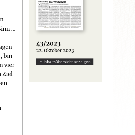
rn
 Sinn …
43/2023
Tagen
22. Oktober 2023
:
, bin
Inhaltsübersicht anzeigen
n vier
 Ziel
pen
n