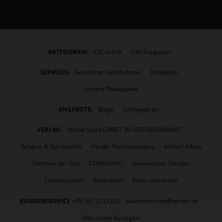
KATEGORIEN:
CIG online
CIG Ausgaben
SERVICES:
Autorinnen und Autoren
Redaktion
Unsere Philosophie
ANGEBOTE:
Blogs
Schlagwörter
VERLAG:
Media Sales CHRIST IN DER GEGENWART
Religion & Spiritualität
Herder Korrespondenz
einfach leben
Stimmen der Zeit
COMMUNIO
Gemeinsam Glauben
Lebensspuren
Bibel lesen
kunst und kirche
KUNDENSERVICE
+49 761 2717200
kundenservice@herder.de
Abo online kündigen