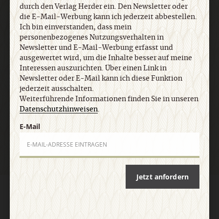
durch den Verlag Herder ein. Den Newsletter oder
jederzeit ausschalten. Weiterführende
die E-Mail-Werbung kann ich jederzeit abbestellen.
Informationen finden Sie in unseren
Ich bin einverstanden, dass mein
Datenschutzhinweisen
.
personenbezogenes Nutzungsverhalten in
Newsletter und E-Mail-Werbung erfasst und
ausgewertet wird, um die Inhalte besser auf meine
E-Mail
Interessen auszurichten. Über einen Link in
Newsletter oder E-Mail kann ich diese Funktion
jederzeit ausschalten.
Weiterführende Informationen finden Sie in unseren
Datenschutzhinweisen
.
Jetzt anmelden
E-Mail
Jetzt anfordern
AGB und Widerrufsbelehrung
Datenschutz
Barrierefreiheit
Impressum