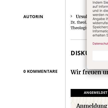
AUTORIN
Ursula Nothell
Überschrift
Dr. theol., Professor
Artikel-
Theologischen Fakul
Infos
DISKUSSIO
0 KOMMENTARE
Wir freuen 
ANGEMELDET
Anmeldung