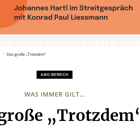
1
Das große „Trotzdem“
WAS IMMER GILT...
 große „Trotzdem
: