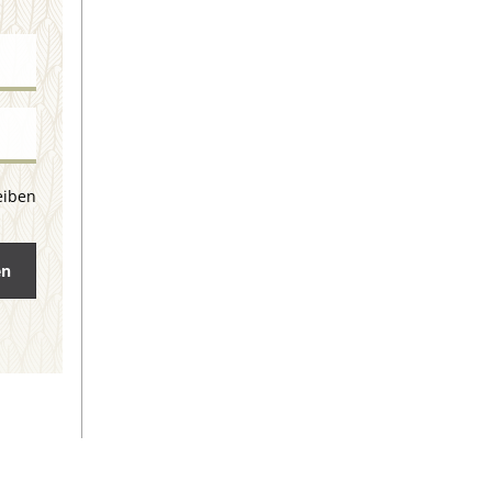
eiben
en