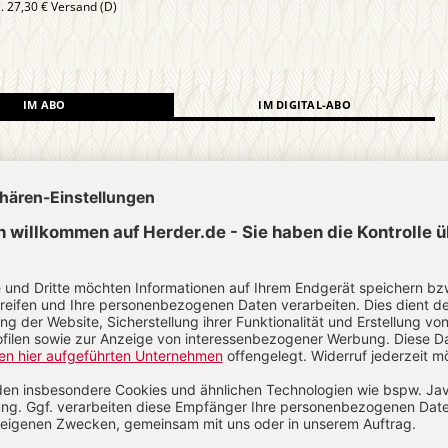
l. 27,30 € Versand (D)
IM ABO
IM DIGITAL-ABO
Abo testen
?
Anmelden