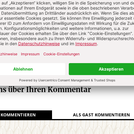
e-Wildfeuer
Ursula Nothelle-Wildfeuer
, geb. 1960,
in für Christliche Gesellschaftslehre an der
tät der Albert-Ludwig-Universität Freiburg
N
Kommenti
uns über Ihren Kommentar
 KOMMENTIEREN
ALS GAST KOMMENTIEREN