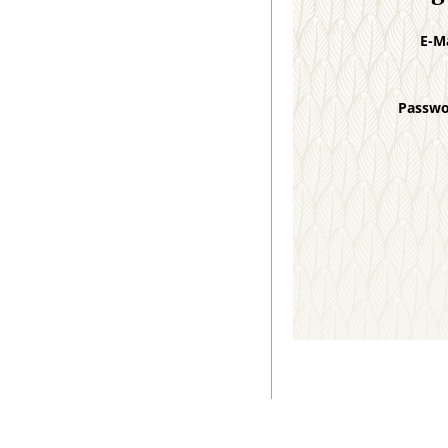
E-M
Passw