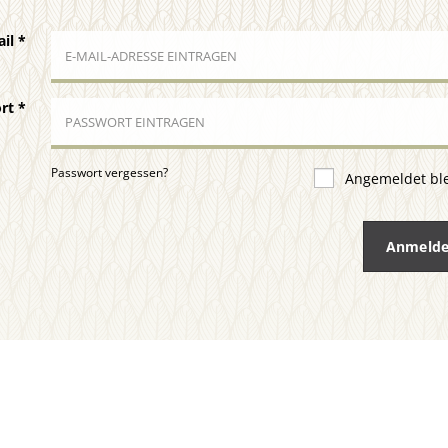
ail
*
ort
*
Passwort vergessen?
Angemeldet bl
Anmeld