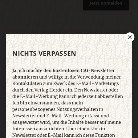
Jetzt anmelden
NICHTS VERPASSEN
AGB und Widerrufsbelehrung
Datenschutz
Barrierefreiheit
Impressum
Ja, ich möchte den kostenlosen CiG-Newsletter
Vertrag widerrufen
Abo online kündigen
abonnieren
und willige in die Verwendung meiner
Kontaktdaten zum Zweck des E-Mail-Marketings
durch den Verlag Herder ein. Den Newsletter oder
die E-Mail-Werbung kann ich jederzeit abbestellen.
Ich bin einverstanden, dass mein
personenbezogenes Nutzungsverhalten in
Newsletter und E-Mail-Werbung erfasst und
ausgewertet wird, um die Inhalte besser auf meine
Interessen auszurichten. Über einen Link in
Newsletter oder E-Mail kann ich diese Funktion