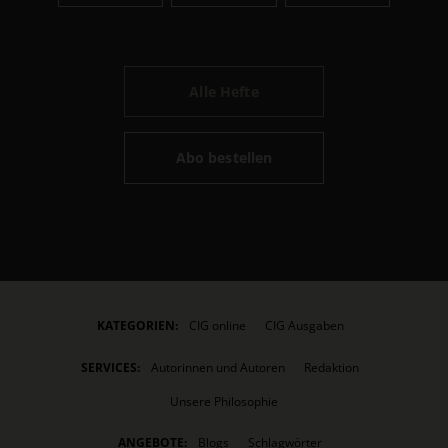
Alle Hefte
Abo bestellen
KATEGORIEN:
CIG online
CIG Ausgaben
SERVICES:
Autorinnen und Autoren
Redaktion
Unsere Philosophie
ANGEBOTE:
Blogs
Schlagwörter