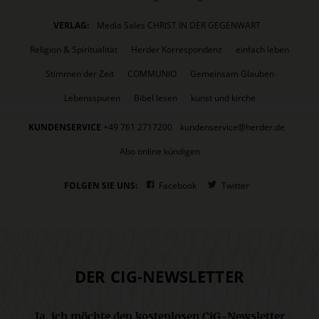
VERLAG:
Media Sales CHRIST IN DER GEGENWART
Religion & Spiritualität
Herder Korrespondenz
einfach leben
Stimmen der Zeit
COMMUNIO
Gemeinsam Glauben
Lebensspuren
Bibel lesen
kunst und kirche
KUNDENSERVICE
+49 761 2717200
kundenservice@herder.de
Abo online kündigen
FOLGEN SIE UNS:
Facebook
Twitter
DER CIG-NEWSLETTER
Ja, ich möchte den kostenlosen CiG-Newsletter