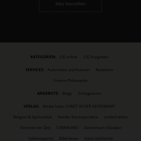
Abo bestellen
KATEGORIEN:
CIG online
CIG Ausgaben
SERVICES:
Autorinnen und Autoren
Redaktion
Unsere Philosophie
ANGEBOTE:
Blogs
Schlagwörter
VERLAG:
Media Sales CHRIST IN DER GEGENWART
Religion & Spiritualität
Herder Korrespondenz
einfach leben
Stimmen der Zeit
COMMUNIO
Gemeinsam Glauben
Lebensspuren
Bibel lesen
kunst und kirche