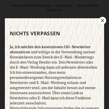
AGB und Widerrufsbelehrung
Datenschutz
Barrierefreiheit
Impressum
Vertrag widerrufen
Abo online kündigen
NICHTS VERPASSEN
Ja, ich möchte den kostenlosen CiG-Newsletter
abonnieren
und willige in die Verwendung meiner
Kontaktdaten zum Zweck des E-Mail-Marketings
durch den Verlag Herder ein. Den Newsletter oder
die E-Mail-Werbung kann ich jederzeit abbestellen.
Ich bin einverstanden, dass mein
personenbezogenes Nutzungsverhalten in
Newsletter und E-Mail-Werbung erfasst und
Nach oben
ausgewertet wird, um die Inhalte besser auf meine
Interessen auszurichten. Über einen Link in
Newsletter oder E-Mail kann ich diese Funktion
jederzeit ausschalten.
Weiterführende Informationen finden Sie in unseren