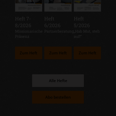
Heft 7-
Heft
Heft
8/2026
6/2026
5/2026
:
Missionarische
:
Partnerberatung
:
„Hab Mut, steh
Präsenz
auf!“
Zum Heft
Zum Heft
Zum Heft
Alle Hefte
Abo bestellen