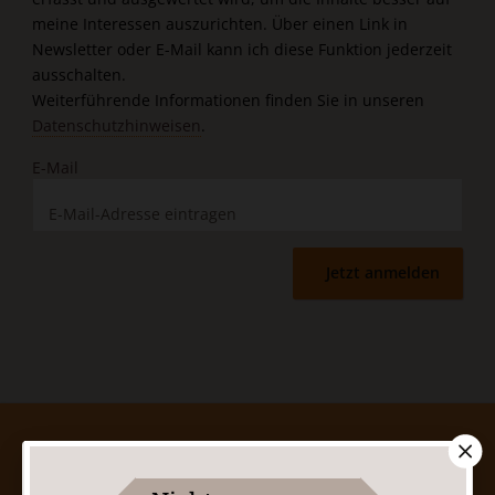
meine Interessen auszurichten. Über einen Link in
Newsletter oder E-Mail kann ich diese Funktion jederzeit
ausschalten.
Weiterführende Informationen finden Sie in unseren
Datenschutzhinweisen
.
E-Mail
Jetzt anmelden
AGB und Widerrufsbelehrung
Datenschutz
Barrierefreiheit
Impressum