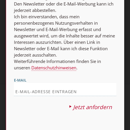
Den Newsletter oder die E-Mail-Werbung kann ich
Weiterführende Informationen finden Sie in unseren
jederzeit abbestellen.
Datenschutzhinweisen
.
Ich bin einverstanden, dass mein
personenbezogenes Nutzungsverhalten in
E-MAIL
Newsletter und E-Mail-Werbung erfasst und
ausgewertet wird, um die Inhalte besser auf meine
Interessen auszurichten. Über einen Link in
Newsletter oder E-Mail kann ich diese Funktion
Jetzt anmelden
jederzeit ausschalten.
Weiterführende Informationen finden Sie in
unseren
Datenschutzhinweisen
.
E-MAIL
AGB und Widerrufsbelehrung
Datenschutz
Jetzt anfordern
Barrierefreiheit
Impressum
Vertrag widerrufen