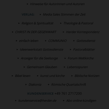
Hinweise für Autorinnen und Autoren
VERLAG:
Media Sales Stimmen der Zeit
Religion & Spiritualität
Theologie & Pastoral
CHRIST IN DER GEGENWART
Herder Korrespondenz
einfach leben
COMMUNIO
Gottesdienst
Ideenwerkstatt Gottesdienste
Pastoralblätter
Anzeiger für die Seelsorge
Forum Weltkirche
Gemeinsam Glauben
Lebensspuren
Bibel lesen
kunst und kirche
Biblische Notizen
Diakonia
Römische Quartalschrift
+49 761 2717200
KUNDENSERVICE
kundenservice@herder.de
Abo online kündigen