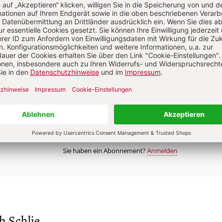
2 Hefte + 2 Hefte digital 0,00 €
87,00 € für 6 Ausgaben pro Halbjahr +
danach
Digitalzugang
St
inkl. MwSt., zzgl. 7,20 € Versand (D)
Im Abo
Im Digital-Abo
n
Abo testen
Sie haben ein Abonnement?
Anmelden
h Schlie