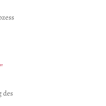
ozess
er
g des