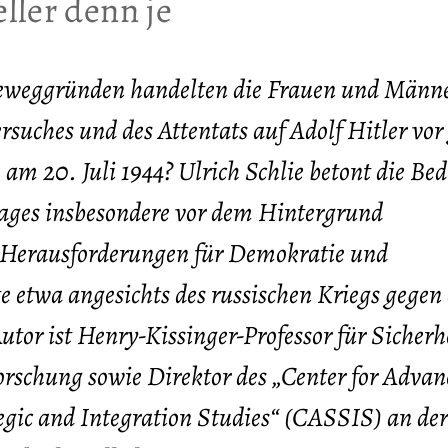
ller denn je
eweggründen handelten die Frauen und Männe
ersuches und des Attentats auf Adolf Hitler vo
 am 20. Juli 1944? Ulrich Schlie betont die Be
ages insbesondere vor dem Hintergrund
 Herausforderungen für Demokratie und
 etwa angesichts des russischen Kriegs gegen 
utor ist Henry-Kissinger-Professor für Sicherh
orschung sowie Direktor des „Center for Advan
tegic and Integration Studies“ (CASSIS) an der