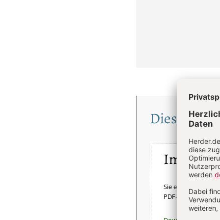
Diesen Artik
Im Einze
Sie erhalten diesen 
PDF-Datei.
Download sofort v