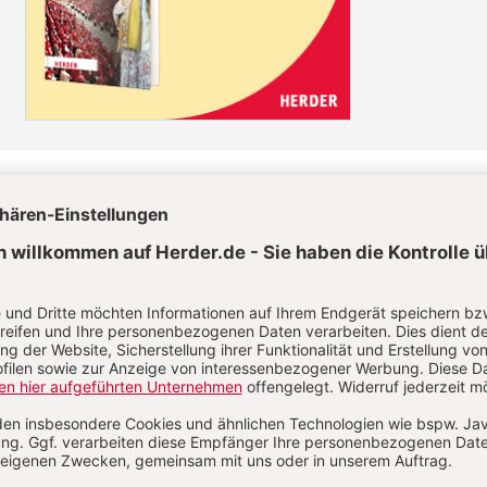
el jetzt lesen!
lkauf
Im Abo
Artikel als
Ihr Plus: Zugriff auch auf alle anderen Artikel im
Abo-Bereich
erfügbar