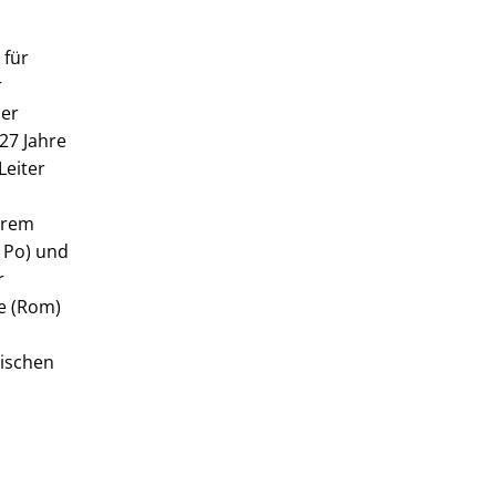
 für
r
der
27 Jahre
Leiter
erem
s Po) und
r
e (Rom)
nischen