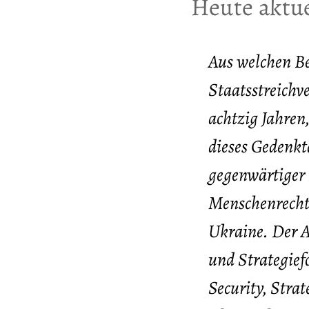
:
Heute aktue
Aus welchen B
Staatsstreichv
achtzig Jahren,
dieses Gedenkt
gegenwärtiger
Menschenrechte
Ukraine. Der A
und Strategief
Security, Stra