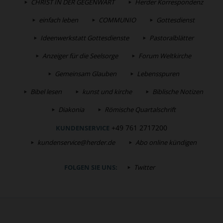
CHRIST IN DER GEGENWART
Herder Korrespondenz
einfach leben
COMMUNIO
Gottesdienst
Ideenwerkstatt Gottesdienste
Pastoralblätter
Anzeiger für die Seelsorge
Forum Weltkirche
Gemeinsam Glauben
Lebensspuren
Bibel lesen
kunst und kirche
Biblische Notizen
Diakonia
Römische Quartalschrift
+49 761 2717200
KUNDENSERVICE
kundenservice@herder.de
Abo online kündigen
FOLGEN SIE UNS:
Twitter