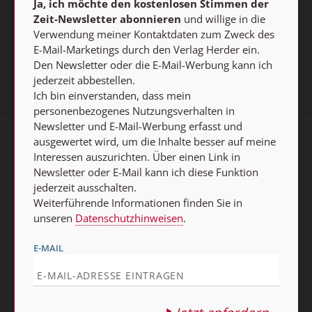
Ja, ich möchte den kostenlosen Stimmen der
Zeit-Newsletter abonnieren
und willige in die
Jetzt anmelden
Verwendung meiner Kontaktdaten zum Zweck des
E-Mail-Marketings durch den Verlag Herder ein.
Den Newsletter oder die E-Mail-Werbung kann ich
jederzeit abbestellen.
Ich bin einverstanden, dass mein
personenbezogenes Nutzungsverhalten in
Newsletter und E-Mail-Werbung erfasst und
ausgewertet wird, um die Inhalte besser auf meine
AGB und Widerrufsbelehrung
Datenschutz
Interessen auszurichten. Über einen Link in
Newsletter oder E-Mail kann ich diese Funktion
Barrierefreiheit
Impressum
jederzeit ausschalten.
Weiterführende Informationen finden Sie in
Vertrag widerrufen
unseren
Datenschutzhinweisen
.
Abo online kündigen
E-MAIL