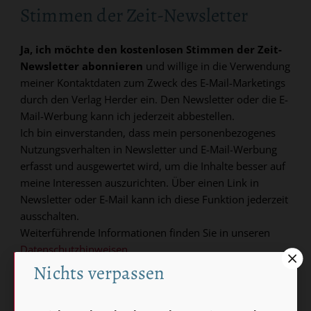
Stimmen der Zeit-Newsletter
Ja, ich möchte den kostenlosen Stimmen der Zeit-
Newsletter abonnieren
und willige in die Verwendung
meiner Kontaktdaten zum Zweck des E-Mail-Marketings
durch den Verlag Herder ein. Den Newsletter oder die E-
Mail-Werbung kann ich jederzeit abbestellen.
Ich bin einverstanden, dass mein personenbezogenes
Nutzungsverhalten in Newsletter und E-Mail-Werbung
erfasst und ausgewertet wird, um die Inhalte besser auf
meine Interessen auszurichten. Über einen Link in
Newsletter oder E-Mail kann ich diese Funktion jederzeit
ausschalten.
Weiterführende Informationen finden Sie in unseren
Datenschutzhinweisen
.
Nichts verpassen
E-MAIL