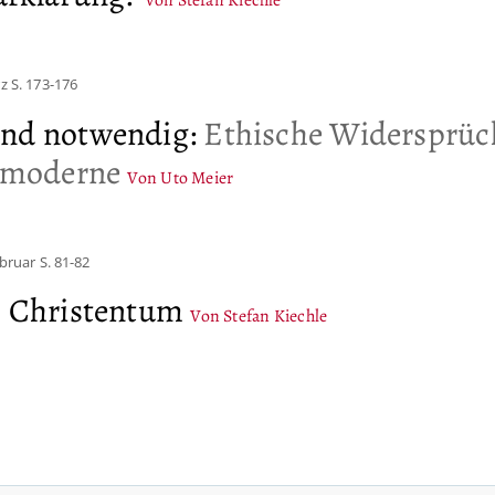
rz
S. 173-176
und notwendig
:
Ethische Widersprüc
ätmoderne
Von Uto Meier
ebruar
S. 81-82
s Christentum
Von Stefan Kiechle