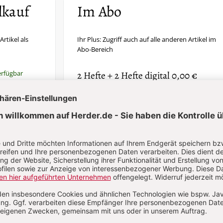
lkauf
Im Abo
Artikel als
Ihr Plus: Zugriff auch auf alle anderen Artikel im
Abo-Bereich
erfügbar
2 Hefte + 2 Hefte digital 0,00 €
87,00 € für 6 Ausgaben pro Halbjahr +
danach
Digitalzugang
St
inkl. MwSt., zzgl. 7,20 € Versand (D)
Im Abo
Im Digital-Abo
n
Abo testen