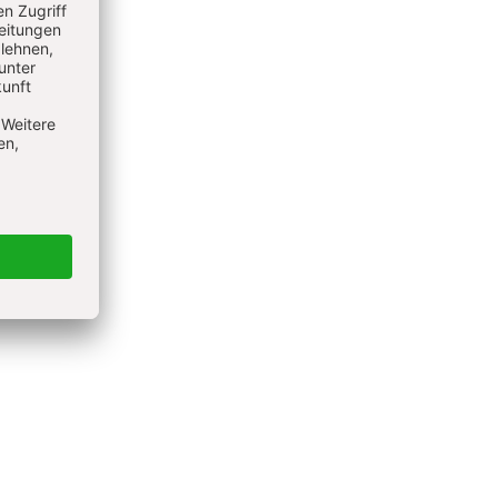
essor für
r
hrstuhls“