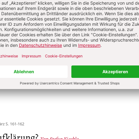
Sie haben ein Abonnement?
Anmelden
 Maier
aier, geboren 1931, gestorben 2026, von 1962 bis 1987 Prof
sche Wissenschaft in München; von 1970 bis 1986 bayerische
minister; 1988 bis 1999 Inhaber des Münchner „Guardini-Le
istliche Welt­anschauung, Religions- und Kulturtheorie.
ärz
S. 161-162
ufklärung?
Von Stefan Kiechle