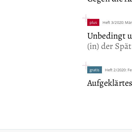
plus
Heft 3/2020: Mä
Unbedingt 
(in) der Sp
gratis
Heft 2/2020: F
Aufgeklärte