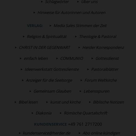
Schlagwörter
Über uns
Hinweise für Autorinnen und Autoren
VERLAG:
Media Sales Stimmen der Zeit
Religion & Spiritualität
Theologie & Pastoral
CHRIST IN DER GEGENWART
Herder Korrespondenz
einfach leben
COMMUNIO
Gottesdienst
Ideenwerkstatt Gottesdienste
Pastoralblätter
Anzeiger für die Seelsorge
Forum Weltkirche
Gemeinsam Glauben
Lebensspuren
Bibel lesen
kunst und kirche
Biblische Notizen
Diakonia
Römische Quartalschrift
+49 761 2717200
KUNDENSERVICE
kundenservice@herder.de
Abo online kündigen