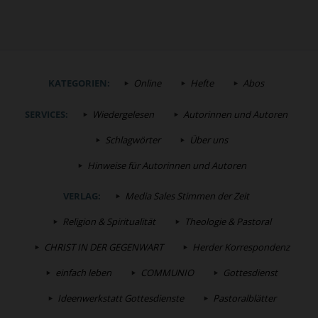
KATEGORIEN:
Online
Hefte
Abos
SERVICES:
Wiedergelesen
Autorinnen und Autoren
Schlagwörter
Über uns
Hinweise für Autorinnen und Autoren
VERLAG:
Media Sales Stimmen der Zeit
Religion & Spiritualität
Theologie & Pastoral
CHRIST IN DER GEGENWART
Herder Korrespondenz
einfach leben
COMMUNIO
Gottesdienst
Ideenwerkstatt Gottesdienste
Pastoralblätter