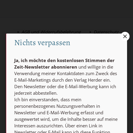
AGB und Widerrufsbelehrung
Datenschutz
Nichts verpassen
Barrierefreiheit
Impressum
Ja, ich möchte den kostenlosen Stimmen der
Vertrag widerrufen
Zeit-Newsletter abonnieren
und willige in die
Abo online kündigen
Verwendung meiner Kontaktdaten zum Zweck des
E-Mail-Marketings durch den Verlag Herder ein.
Den Newsletter oder die E-Mail-Werbung kann ich
jederzeit abbestellen.
Ich bin einverstanden, dass mein
personenbezogenes Nutzungsverhalten in
Newsletter und E-Mail-Werbung erfasst und
ausgewertet wird, um die Inhalte besser auf meine
Interessen auszurichten. Über einen Link in
Newsletter oder E-Mail kann ich diese Funktion