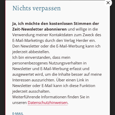
meiner Kontaktdaten zum Zweck des E-Mail-Marketings
Nichts verpassen
durch den Verlag Herder ein. Den Newsletter oder die E-
Mail-Werbung kann ich jederzeit abbestellen.
Ich bin einverstanden, dass mein personenbezogenes
Ja, ich möchte den kostenlosen Stimmen der
Nutzungsverhalten in Newsletter und E-Mail-Werbung
Zeit-Newsletter abonnieren
und willige in die
Verwendung meiner Kontaktdaten zum Zweck des
erfasst und ausgewertet wird, um die Inhalte besser auf
E-Mail-Marketings durch den Verlag Herder ein.
meine Interessen auszurichten. Über einen Link in
Den Newsletter oder die E-Mail-Werbung kann ich
Newsletter oder E-Mail kann ich diese Funktion jederzeit
jederzeit abbestellen.
ausschalten.
Ich bin einverstanden, dass mein
Weiterführende Informationen finden Sie in unseren
personenbezogenes Nutzungsverhalten in
Datenschutzhinweisen
.
Newsletter und E-Mail-Werbung erfasst und
ausgewertet wird, um die Inhalte besser auf meine
E-MAIL
Interessen auszurichten. Über einen Link in
Newsletter oder E-Mail kann ich diese Funktion
jederzeit ausschalten.
Weiterführende Informationen finden Sie in
Jetzt anmelden
unseren
Datenschutzhinweisen
.
E-MAIL