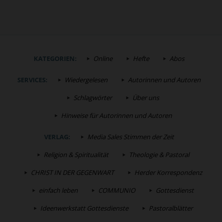
KATEGORIEN:
Online
Hefte
Abos
SERVICES:
Wiedergelesen
Autorinnen und Autoren
Schlagwörter
Über uns
Hinweise für Autorinnen und Autoren
VERLAG:
Media Sales Stimmen der Zeit
Religion & Spiritualität
Theologie & Pastoral
CHRIST IN DER GEGENWART
Herder Korrespondenz
einfach leben
COMMUNIO
Gottesdienst
Ideenwerkstatt Gottesdienste
Pastoralblätter