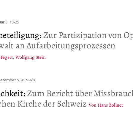
uar
S. 13-25
beteiligung
:
Zur Partizipation von O
ewalt an Aufarbeitungsprozessen
 Fegert, Wolfgang Stein
 Dezember
S. 917-928
ichkeit
:
Zum Bericht über Missbrauc
schen Kirche der Schweiz
Von Hans Zollner