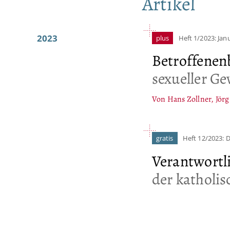
Artikel
2023
plus
Heft 1/2023: Jan
Betroffenen
sexueller G
Von Hans Zollner, Jörg
gratis
Heft 12/2023:
Verantwortl
der katholi