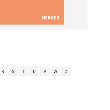
R
S
T
U
V
W
Z