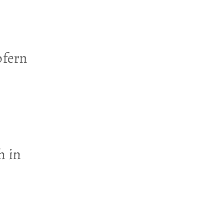
pfern
h in