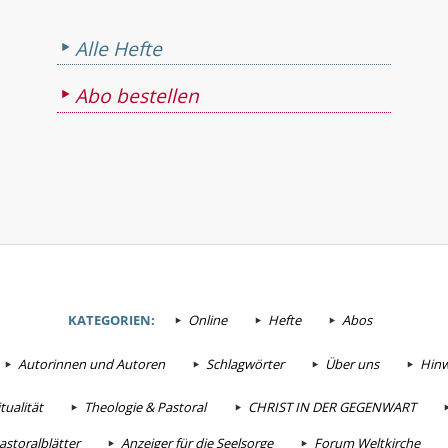
Alle Hefte
Abo bestellen
KATEGORIEN:
Online
Hefte
Abos
Autorinnen und Autoren
Schlagwörter
Über uns
Hinw
tualität
Theologie & Pastoral
CHRIST IN DER GEGENWART
astoralblätter
Anzeiger für die Seelsorge
Forum Weltkirche