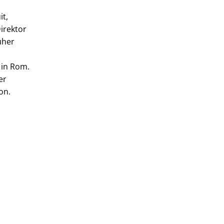
it,
irektor
üher
 in Rom.
er
on.