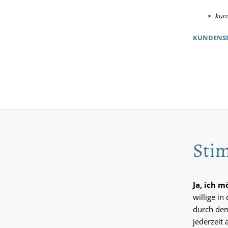
kuns
KUNDENSE
Stim
Ja, ich 
willige i
durch den
jederzeit 