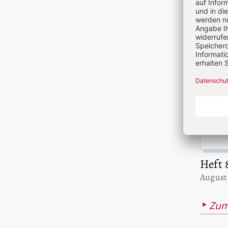
Akt
Heft 
:
August
Zum