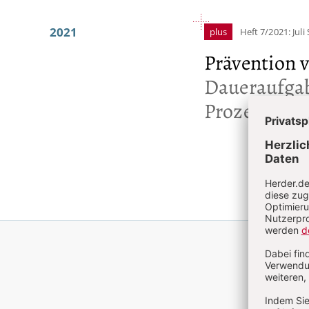
2021
plus
Heft 7/2021: Juli
Prävention 
Daueraufgab
Prozesse br