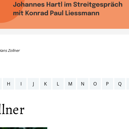
ans Zollner
H
I
J
K
L
M
N
O
P
Q
lner