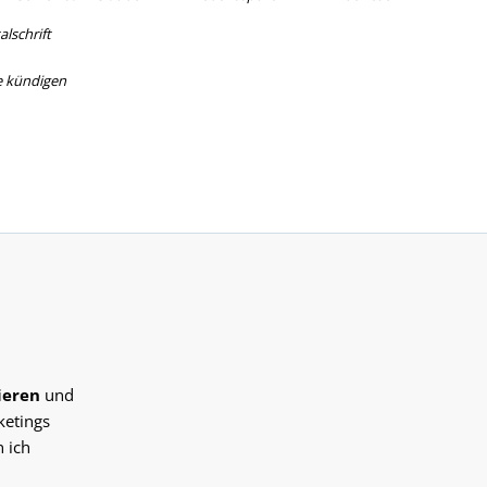
lschrift
e kündigen
ieren
und
ketings
 ich