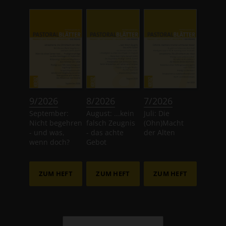
:
:
:
9/2026
8/2026
7/2026
September:
August: ...kein
Juli: Die
Nicht begehren
falsch Zeugnis
(Ohn)Macht
- und was,
- das achte
der Alten
wenn doch?
Gebot
ZUM HEFT
ZUM HEFT
ZUM HEFT