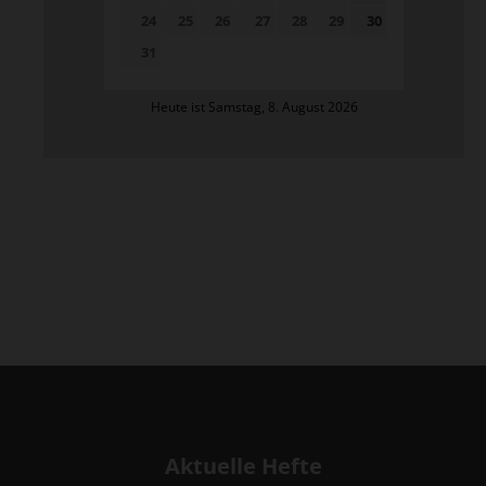
24
25
26
27
28
29
30
31
Heute ist Samstag, 8. August 2026
Aktuelle Hefte