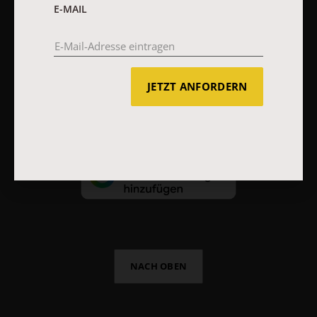
E-MAIL
AGB und Widerrufsbelehrung
Datenschutz
Barrierefreiheit
Impressum
JETZT ANFORDERN
Vertrag widerrufen
Abo online kündigen
NACH OBEN