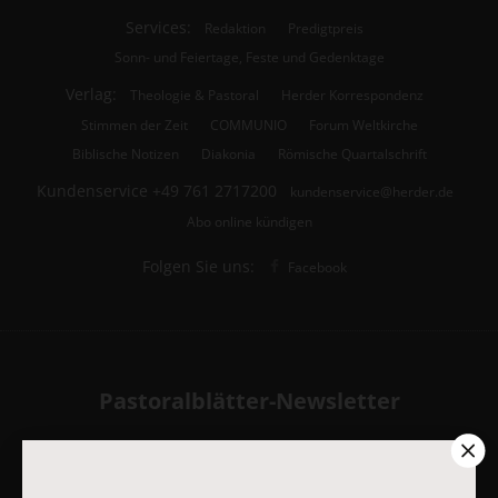
Services:
Redaktion
Predigtpreis
Sonn- und Feiertage, Feste und Gedenktage
Verlag:
Theologie & Pastoral
Herder Korrespondenz
Stimmen der Zeit
COMMUNIO
Forum Weltkirche
Biblische Notizen
Diakonia
Römische Quartalschrift
Kundenservice
+49 761 2717200
kundenservice@herder.de
Abo online kündigen
Folgen Sie uns:
Facebook
Pastoralblätter-Newsletter
Ja, ich möchte den kostenlosen Pastoralblätter-Newsletter
abonnieren
und willige in die Verwendung meiner Kontaktdaten
zum Zweck des E-Mail-Marketings durch den Verlag Herder ein.