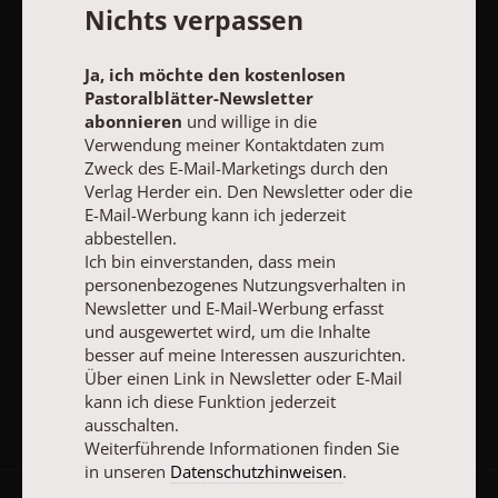
Nichts verpassen
Den Newsletter oder die E-Mail-Werbung kann ich jederzeit
abbestellen.
Ich bin einverstanden, dass mein personenbezogenes
Ja, ich möchte den kostenlosen
Nutzungsverhalten in Newsletter und E-Mail-Werbung erfasst
Pastoralblätter-Newsletter
und ausgewertet wird, um die Inhalte besser auf meine
abonnieren
und willige in die
Interessen auszurichten. Über einen Link in Newsletter oder E-
Verwendung meiner Kontaktdaten zum
Mail kann ich diese Funktion jederzeit ausschalten.
Weiterführende Informationen finden Sie in unseren
Zweck des E-Mail-Marketings durch den
Datenschutzhinweisen
.
Verlag Herder ein. Den Newsletter oder die
E-Mail-Werbung kann ich jederzeit
E-MAIL
abbestellen.
Ich bin einverstanden, dass mein
personenbezogenes Nutzungsverhalten in
Newsletter und E-Mail-Werbung erfasst
und ausgewertet wird, um die Inhalte
JETZT ANMELDEN
besser auf meine Interessen auszurichten.
Über einen Link in Newsletter oder E-Mail
kann ich diese Funktion jederzeit
ausschalten.
Weiterführende Informationen finden Sie
in unseren
Datenschutzhinweisen
.