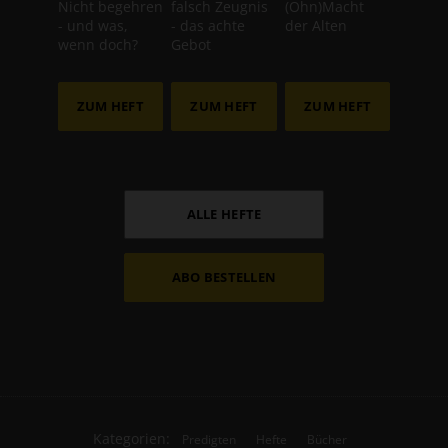
Nicht begehren
falsch Zeugnis
(Ohn)Macht
- und was,
- das achte
der Alten
wenn doch?
Gebot
ZUM HEFT
ZUM HEFT
ZUM HEFT
ALLE HEFTE
ABO BESTELLEN
Kategorien:
Predigten
Hefte
Bücher