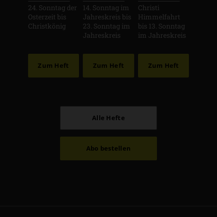
24. Sonntag der
14. Sonntag im
Christi
Osterzeit bis
Jahreskreis bis
Himmelfahrt
Christkönig
23. Sonntag im
bis 13. Sonntag
Jahreskreis
im Jahreskreis
Zum Heft
Zum Heft
Zum Heft
Alle Hefte
Abo bestellen