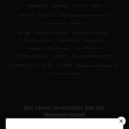
Kategorien:
Sonntage
Themen
Hefte
Services:
Über uns
Ablauf einer Wort-Gottes-Feier
Autor werden
Redaktion
Verlag:
Theologie & Pastoral
Herder Korrespondenz
Stimmen der Zeit
COMMUNIO
Gottesdienst
Anzeiger für die Seelsorge
Forum Weltkirche
Biblische Notizen
Diakonia
Römische Quartalschrift
Kundenservice
+49 761 2717200
kundenservice@herder.de
Abo online kündigen
Der Ideen-Newsletter aus der
Ideenwerkstatt
Ja, ich möchte den kostenlosen Ideen-Newsletter