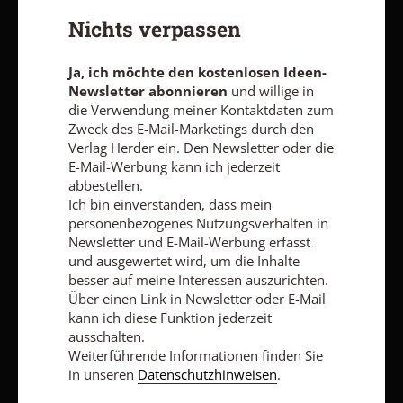
abonnieren
und willige in die Verwendung meiner Kontaktdaten
Nichts verpassen
zum Zweck des E-Mail-Marketings durch den Verlag Herder ein.
Den Newsletter oder die E-Mail-Werbung kann ich jederzeit
abbestellen.
Ja, ich möchte den kostenlosen Ideen-
Ich bin einverstanden, dass mein personenbezogenes
Newsletter abonnieren
und willige in
Nutzungsverhalten in Newsletter und E-Mail-Werbung erfasst
die Verwendung meiner Kontaktdaten zum
und ausgewertet wird, um die Inhalte besser auf meine
Zweck des E-Mail-Marketings durch den
Interessen auszurichten. Über einen Link in Newsletter oder E-
Verlag Herder ein. Den Newsletter oder die
Mail kann ich diese Funktion jederzeit ausschalten.
E-Mail-Werbung kann ich jederzeit
Weiterführende Informationen finden Sie in unseren
Datenschutzhinweisen
.
abbestellen.
Ich bin einverstanden, dass mein
E-MAIL
personenbezogenes Nutzungsverhalten in
Newsletter und E-Mail-Werbung erfasst
und ausgewertet wird, um die Inhalte
besser auf meine Interessen auszurichten.
Über einen Link in Newsletter oder E-Mail
Jetzt anmelden
kann ich diese Funktion jederzeit
ausschalten.
Weiterführende Informationen finden Sie
in unseren
Datenschutzhinweisen
.