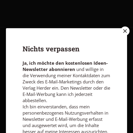
AGB und Widerrufsbelehrung
Datenschutz
Barrierefreiheit
Nichts verpassen
Impressum
Ja, ich möchte den kostenlosen Ideen-
Newsletter abonnieren
und willige in
Vertrag widerrufen
Abo online kündigen
die Verwendung meiner Kontaktdaten zum
Zweck des E-Mail-Marketings durch den
Verlag Herder ein. Den Newsletter oder die
E-Mail-Werbung kann ich jederzeit
abbestellen.
Ich bin einverstanden, dass mein
personenbezogenes Nutzungsverhalten in
Newsletter und E-Mail-Werbung erfasst
und ausgewertet wird, um die Inhalte
besser auf meine Interessen auszurichten.