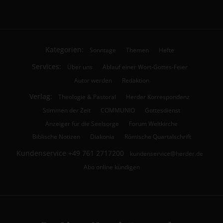
Kategorien:
Sonntage
Themen
Hefte
Services:
Über uns
Ablauf einer Wort-Gottes-Feier
Autor werden
Redaktion
Verlag:
Theologie & Pastoral
Herder Korrespondenz
Stimmen der Zeit
COMMUNIO
Gottesdienst
Anzeiger für die Seelsorge
Forum Weltkirche
Biblische Notizen
Diakonia
Römische Quartalschrift
Kundenservice
+49 761 2717200
kundenservice@herder.de
Abo online kündigen