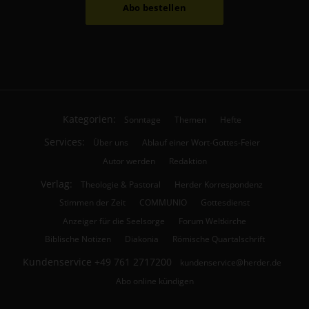
Abo bestellen
Kategorien:
Sonntage
Themen
Hefte
Services:
Über uns
Ablauf einer Wort-Gottes-Feier
Autor werden
Redaktion
Verlag:
Theologie & Pastoral
Herder Korrespondenz
Stimmen der Zeit
COMMUNIO
Gottesdienst
Anzeiger für die Seelsorge
Forum Weltkirche
Biblische Notizen
Diakonia
Römische Quartalschrift
Kundenservice
+49 761 2717200
kundenservice@herder.de
Abo online kündigen