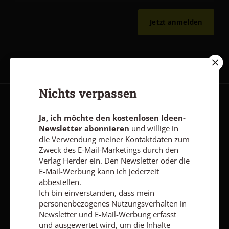
Jetzt anmelden
Nichts verpassen
AGB und Widerrufsbelehrung
Datenschutz
Barrierefreiheit
Ja, ich möchte den kostenlosen Ideen-
Impressum
Newsletter abonnieren
und willige in
die Verwendung meiner Kontaktdaten zum
Zweck des E-Mail-Marketings durch den
Vertrag widerrufen
Abo online kündigen
Verlag Herder ein. Den Newsletter oder die
E-Mail-Werbung kann ich jederzeit
abbestellen.
Ich bin einverstanden, dass mein
personenbezogenes Nutzungsverhalten in
Newsletter und E-Mail-Werbung erfasst
und ausgewertet wird, um die Inhalte