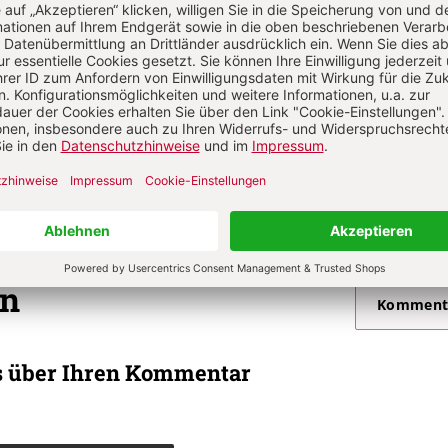
. 2/2024: 2. Sonntag im Jahreskreis bis 5. Fastensonntag
S. 105-106
 - Gebetsimpuls zum Evangelium - Für
on
Komment
s über Ihren Kommentar