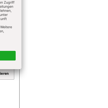
 alle
ieren