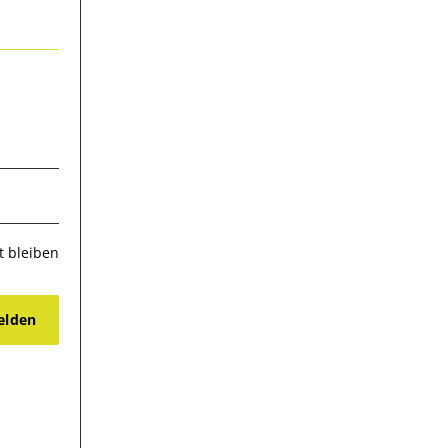
 bleiben
lden