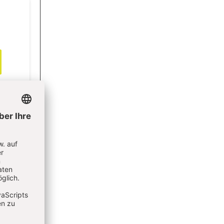
lement
lement