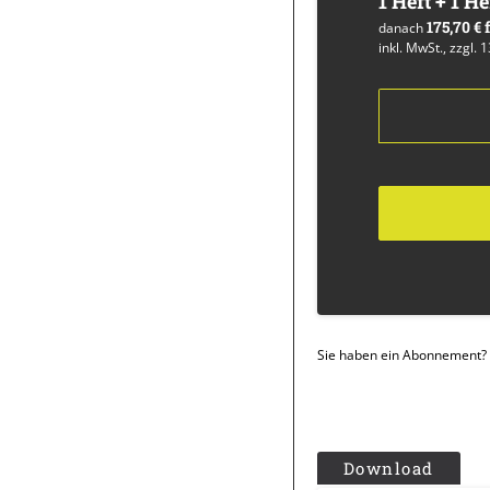
1 Heft + 1 He
175,70 €
danach
inkl. MwSt., zzgl. 
Sie haben ein Abonnement?
Download
Überschrift