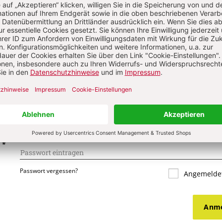
s über Ihren Kommentar
 kommentieren
Als Gast kommentieren
L
*
T
*
Passwort vergessen?
Angemeldet
Anme