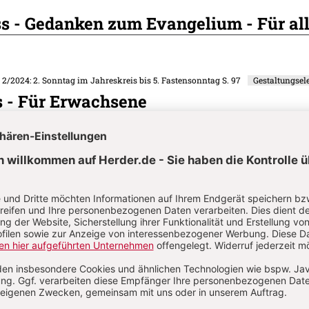
s - Gedanken zum Evangelium - Für al
. 2/2024: 2. Sonntag im Jahreskreis bis 5. Fastensonntag
S. 97
Gestaltungse
s - Für Erwachsene
. 2/2024: 2. Sonntag im Jahreskreis bis 5. Fastensonntag
S. 93-96
Wort-Gotte
Dienst am 2. Fastensonntag
on
Komment