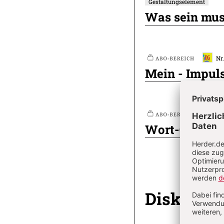
Gestaltungselement
Plus
Artikel-
Was sein mus
Infos
Nr
Plus
Mein - Impul
Nr
Plus
Wort-Gottes-
Diskussi