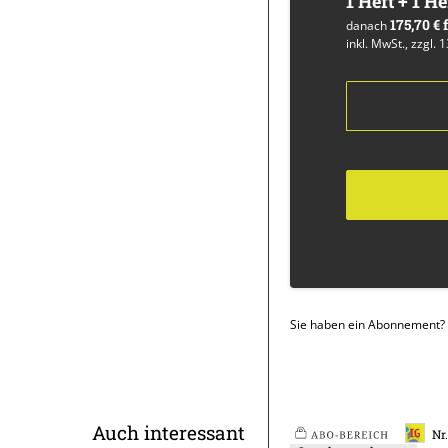
1 Heft + 1 He
175,70 €
danach
inkl. MwSt., zzgl. 
Sie haben ein Abonnement?
Überschrift
Auch interessant
Nr