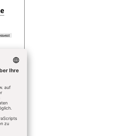
le
lement
s-Feier
ieren