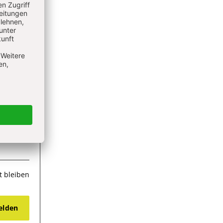
 bleiben
lden