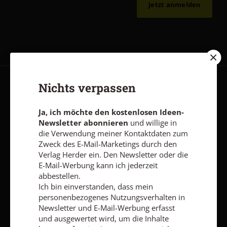
Jetzt anmelden
Nichts verpassen
AGB und Widerrufsbelehrung
Datenschutz
Barrierefreiheit
Impressum
Ja, ich möchte den kostenlosen Ideen-
Newsletter abonnieren
und willige in
die Verwendung meiner Kontaktdaten zum
Vertrag widerrufen
Abo online kündigen
Zweck des E-Mail-Marketings durch den
Verlag Herder ein. Den Newsletter oder die
E-Mail-Werbung kann ich jederzeit
abbestellen.
Ich bin einverstanden, dass mein
personenbezogenes Nutzungsverhalten in
Newsletter und E-Mail-Werbung erfasst
und ausgewertet wird, um die Inhalte