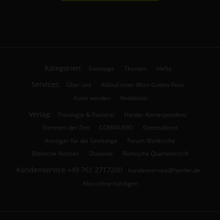
Kategorien:
Sonntage
Themen
Hefte
Services:
Über uns
Ablauf einer Wort-Gottes-Feier
Autor werden
Redaktion
Verlag:
Theologie & Pastoral
Herder Korrespondenz
Stimmen der Zeit
COMMUNIO
Gottesdienst
Anzeiger für die Seelsorge
Forum Weltkirche
Biblische Notizen
Diakonia
Römische Quartalschrift
Kundenservice
+49 761 2717200
kundenservice@herder.de
Abo online kündigen