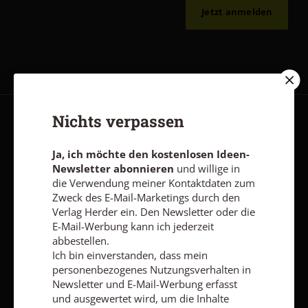
Jetzt anmelden
Nichts verpassen
AGB und Widerrufsbelehrung
Datenschutz
Barrierefreiheit
Impressum
Ja, ich möchte den kostenlosen Ideen-
Newsletter abonnieren
und willige in
die Verwendung meiner Kontaktdaten zum
Vertrag widerrufen
Abo online kündigen
Zweck des E-Mail-Marketings durch den
Verlag Herder ein. Den Newsletter oder die
E-Mail-Werbung kann ich jederzeit
abbestellen.
Ich bin einverstanden, dass mein
personenbezogenes Nutzungsverhalten in
Newsletter und E-Mail-Werbung erfasst
und ausgewertet wird, um die Inhalte