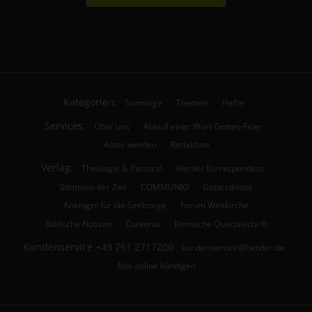
Kategorien:
Sonntage
Themen
Hefte
Services:
Über uns
Ablauf einer Wort-Gottes-Feier
Autor werden
Redaktion
Verlag:
Theologie & Pastoral
Herder Korrespondenz
Stimmen der Zeit
COMMUNIO
Gottesdienst
Anzeiger für die Seelsorge
Forum Weltkirche
Biblische Notizen
Diakonia
Römische Quartalschrift
Kundenservice
+49 761 2717200
kundenservice@herder.de
Abo online kündigen