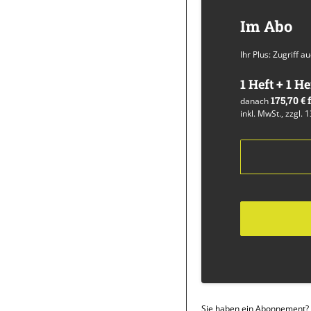
Im Abo
Ihr Plus: Zugriff 
1 Heft + 1 He
175,70 €
danach
inkl. MwSt., zzgl. 
Sie haben ein Abonnement?