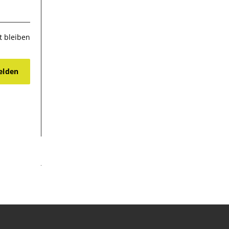
 bleiben
lden