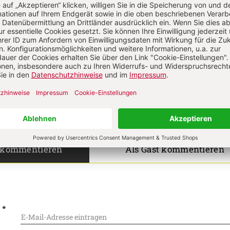
on
Komment
s über Ihren Kommentar
 kommentieren
Als Gast kommentieren
L
*