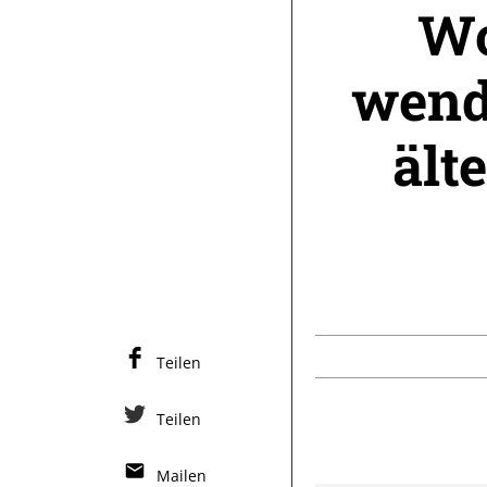
Wo
wend
ält
Teilen
Teilen
Mailen