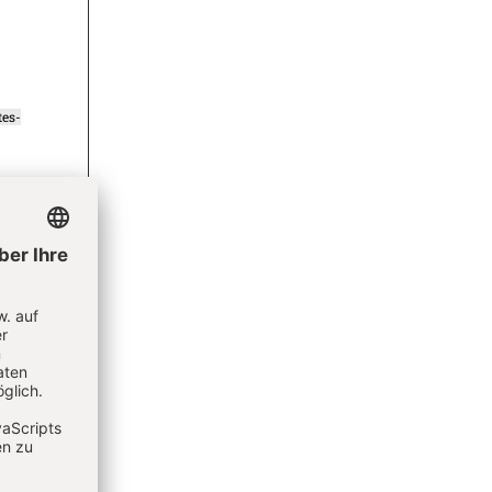
tes-
lement