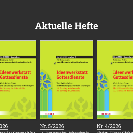
Aktuelle Hefte
:
:
:
2026
Nr. 5/2026
Nr. 4/2026
ag der Osterzeit bis
14. Sonntag im Jahreskreis
Christi Himmelfahrt 