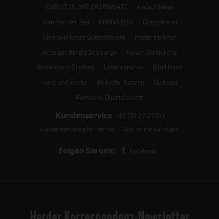
CHRIST IN DER GEGENWART
einfach leben
Stimmen der Zeit
COMMUNIO
Gottesdienst
Ideenwerkstatt Gottesdienste
Pastoralblätter
Anzeiger für die Seelsorge
Forum Weltkirche
Gemeinsam Glauben
Lebensspuren
Bibel lesen
kunst und kirche
Biblische Notizen
Diakonia
Römische Quartalschrift
Kundenservice
+49 761 2717200
kundenservice@herder.de
Abo online kündigen
Folgen Sie uns:
Facebook
Herder Korrespondenz-Newsletter