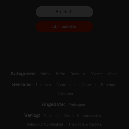
Alle Hefte
Abo bestellen
Kategorien:
Online
Hefte
Dossiers
Bücher
Abos
Services:
Über uns
Autorinnen und Autoren
Porträts
Redaktion
Angebote:
Umfragen
Verlag:
Media Sales Herder Korrespondenz
Religion & Spiritualität
Theologie & Pastoral