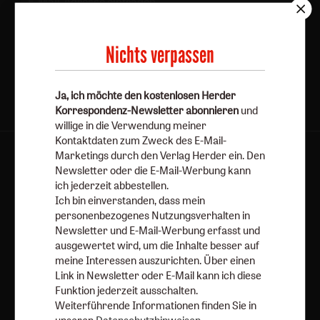
Jetzt anmelden
Nichts verpassen
Ja, ich möchte den kostenlosen Herder
Korrespondenz-Newsletter abonnieren
und
willige in die Verwendung meiner
Kontaktdaten zum Zweck des E-Mail-
Marketings durch den Verlag Herder ein. Den
AGB und Widerrufsbelehrung
Datenschutz
Newsletter oder die E-Mail-Werbung kann
Barrierefreiheit
Impressum
ich jederzeit abbestellen.
Ich bin einverstanden, dass mein
personenbezogenes Nutzungsverhalten in
Vertrag widerrufen
Abo online kündigen
Newsletter und E-Mail-Werbung erfasst und
ausgewertet wird, um die Inhalte besser auf
meine Interessen auszurichten. Über einen
Link in Newsletter oder E-Mail kann ich diese
Funktion jederzeit ausschalten.
Weiterführende Informationen finden Sie in