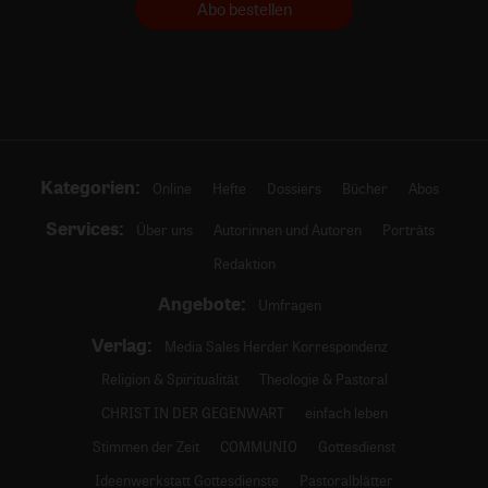
Abo bestellen
Kategorien:
Online
Hefte
Dossiers
Bücher
Abos
Services:
Über uns
Autorinnen und Autoren
Porträts
Redaktion
Angebote:
Umfragen
Verlag:
Media Sales Herder Korrespondenz
Religion & Spiritualität
Theologie & Pastoral
CHRIST IN DER GEGENWART
einfach leben
Stimmen der Zeit
COMMUNIO
Gottesdienst
Ideenwerkstatt Gottesdienste
Pastoralblätter