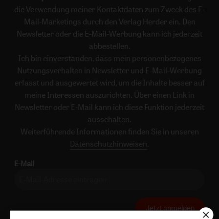
die Verwendung meiner Kontaktdaten zum Zweck des E-
Mail-Marketings durch den Verlag Herder ein. Den
Newsletter oder die E-Mail-Werbung kann ich jederzeit
abbestellen.
Ich bin einverstanden, dass mein personenbezogenes
Nutzungsverhalten in Newsletter und E-Mail-Werbung
erfasst und ausgewertet wird, um die Inhalte besser auf
meine Interessen auszurichten. Über einen Link in
Newsletter oder E-Mail kann ich diese Funktion jederzeit
ausschalten.
Weiterführende Informationen finden Sie in unseren
Datenschutzhinweisen
.
E-Mail
Jetzt anmelden