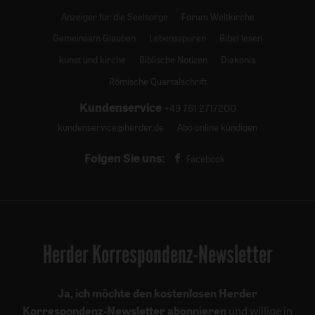
Anzeiger für die Seelsorge
Forum Weltkirche
Gemeinsam Glauben
Lebensspuren
Bibel lesen
kunst und kirche
Biblische Notizen
Diakonia
Römische Quartalschrift
Kundenservice
+49 761 2717200
kundenservice@herder.de
Abo online kündigen
Folgen Sie uns:
Facebook
Herder Korrespondenz-Newsletter
Ja, ich möchte den kostenlosen Herder
Korrespondenz-Newsletter abonnieren
und willige in