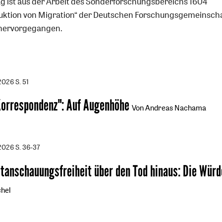
ag ist aus der Arbeit des Sonderforschungsbereichs 1604
uktion von Migration“ der Deutschen Forschungsgemeinsch
hervorgegangen.
/2026
S. 51
Korrespondenz"
:
Auf Augenhöhe
Von Andreas Nachama
/2026
S. 36-37
ltanschauungsfreiheit über den Tod hinaus
:
Die Würd
hel