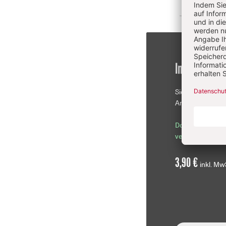
Im Einzelkau
Sie erhalten die
Artikel als PDF-D
Download sofor
verfügbar
3,90 €
inkl. Mw