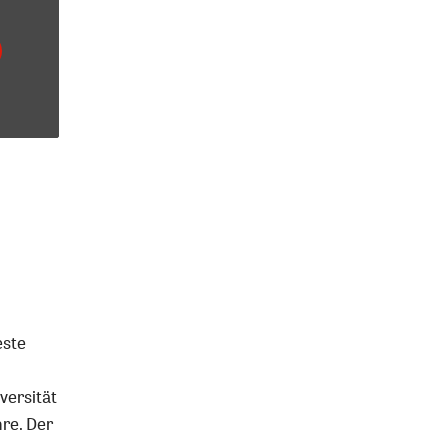
este
versität
hre. Der