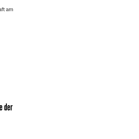
aft am
e der