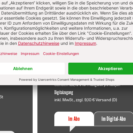
Diesen Artikel jetzt lesen!
f
Im Abo
sen
Ihr Plus: Zugriff auch auf alle anderen
atei.
Artikel im Abo-Bereich
t
2 Hefte + 2 Hefte digital 0,00 €
120,40 € für 7 Ausgaben pro Halbjahr +
danach
Digitalzugang
St
inkl. MwSt., zzgl. 9,10 € Versand (D)
Im Abo
Im Digital-Abo