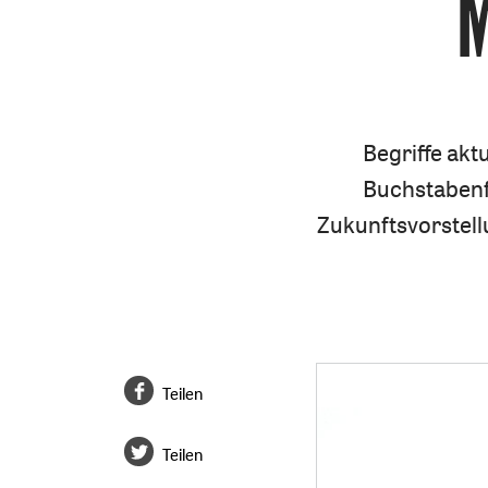
M
Begriffe akt
Buchstabenf
Zukunftsvorstell
Teilen
Teilen