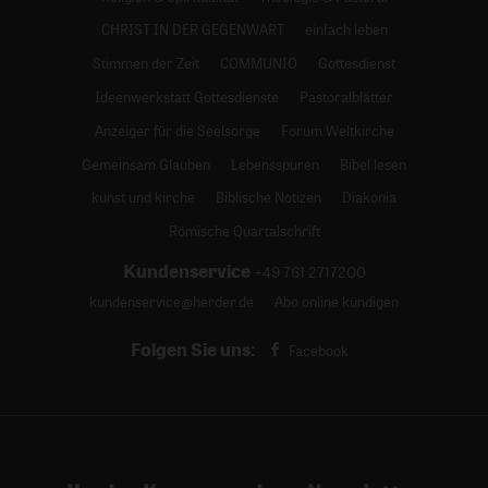
CHRIST IN DER GEGENWART
einfach leben
Stimmen der Zeit
COMMUNIO
Gottesdienst
Ideenwerkstatt Gottesdienste
Pastoralblätter
Anzeiger für die Seelsorge
Forum Weltkirche
Gemeinsam Glauben
Lebensspuren
Bibel lesen
kunst und kirche
Biblische Notizen
Diakonia
Römische Quartalschrift
Kundenservice
+49 761 2717200
kundenservice@herder.de
Abo online kündigen
Folgen Sie uns:
Facebook