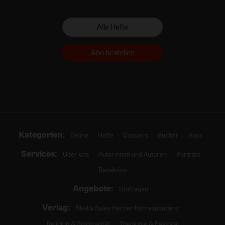
Alle Hefte
Abo bestellen
Kategorien:
Online
Hefte
Dossiers
Bücher
Abos
Services:
Über uns
Autorinnen und Autoren
Porträts
Redaktion
Angebote:
Umfragen
Verlag:
Media Sales Herder Korrespondenz
Religion & Spiritualität
Theologie & Pastoral