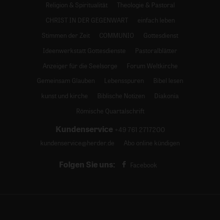
Religion & Spiritualität
Theologie & Pastoral
CHRIST IN DER GEGENWART
einfach leben
Stimmen der Zeit
COMMUNIO
Gottesdienst
Ideenwerkstatt Gottesdienste
Pastoralblätter
Anzeiger für die Seelsorge
Forum Weltkirche
Gemeinsam Glauben
Lebensspuren
Bibel lesen
kunst und kirche
Biblische Notizen
Diakonia
Römische Quartalschrift
Kundenservice
+49 761 2717200
kundenservice@herder.de
Abo online kündigen
Folgen Sie uns:
Facebook