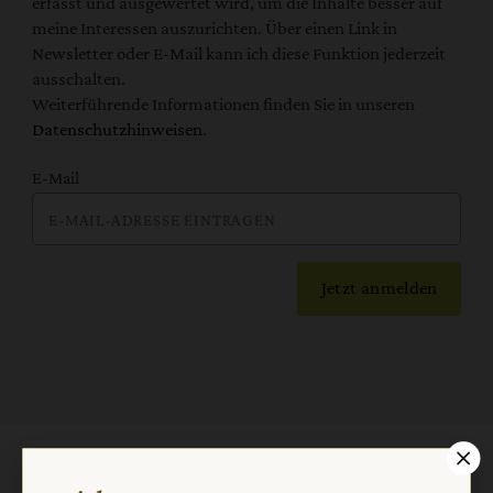
erfasst und ausgewertet wird, um die Inhalte besser auf
meine Interessen auszurichten. Über einen Link in
Newsletter oder E-Mail kann ich diese Funktion jederzeit
ausschalten.
Weiterführende Informationen finden Sie in unseren
Datenschutzhinweisen
.
E-Mail
Jetzt anmelden
AGB und Widerrufsbelehrung
Datenschutz