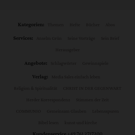
Kategorien:
Themen
Hefte
Bücher
Abos
Services:
Anselm Grün
Seine Vorträge
Sein Brief
Herausgeber
Angebote:
Schlagwörter
Gewinnspiele
Verlag:
Media Sales einfach leben
Religion & Spiritualität
CHRIST IN DER GEGENWART
Herder Korrespondenz
Stimmen der Zeit
COMMUNIO
Gemeinsam Glauben
Lebensspuren
Bibel lesen
kunst und kirche
Kundenservice
+49 761 2717200