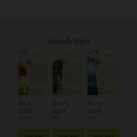
Aktuelle Hefte
Nr. 8 –
Nr. 7 –
Nr. 6 –
2026
2026
2026
:
August
:
Juli
:
Juni
Zum Heft
Zum Heft
Zum Heft