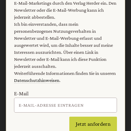
E-Mail-Marketings durch den Verlag Herder ein. Den
Newsletter oder die E-Mail-Werbung kann ich
Der einfach leben-Newsletter
jederzeit abbestellen.
Ich bin einverstanden, dass mein
Ja, ich möchte den kostenlosen einfach leben-
personenbezogenes Nutzungsverhalten in
Newsletter abonnieren
und willige in die Verwendung
Newsletter und E-Mail-Werbung erfasst und
meiner Kontaktdaten zum Zweck des E-Mail-Marketings
ausgewertet wird, um die Inhalte besser auf meine
durch den Verlag Herder ein. Den Newsletter oder die E-
Interessen auszurichten. Über einen Link in
Mail-Werbung kann ich jederzeit abbestellen.
Newsletter oder E-Mail kann ich diese Funktion
Ich bin einverstanden, dass mein personenbezogenes
jederzeit ausschalten.
Nutzungsverhalten in Newsletter und E-Mail-Werbung
Weiterführende Informationen finden Sie in unseren
erfasst und ausgewertet wird, um die Inhalte besser auf
Datenschutzhinweisen
.
meine Interessen auszurichten. Über einen Link in
Newsletter oder E-Mail kann ich diese Funktion jederzeit
E-Mail
ausschalten.
Weiterführende Informationen finden Sie in unseren
Datenschutzhinweisen
.
Jetzt anfordern
E-Mail