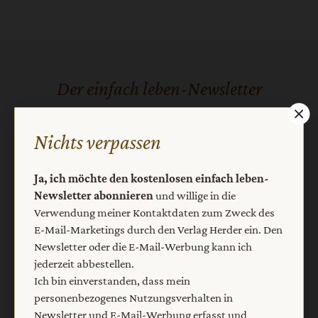
Der einfach leben-Newsletter
Ja, ich möchte den kostenlosen einfach leben-
Newsletter abonnieren
und willige in die Verwendung
Nichts verpassen
meiner Kontaktdaten zum Zweck des E-Mail-Marketings
durch den Verlag Herder ein. Den Newsletter oder die E-
Ja, ich möchte den kostenlosen einfach leben-
Mail-Werbung kann ich jederzeit abbestellen.
Newsletter abonnieren
und willige in die
Ich bin einverstanden, dass mein personenbezogenes
Verwendung meiner Kontaktdaten zum Zweck des
Nutzungsverhalten in Newsletter und E-Mail-Werbung
E-Mail-Marketings durch den Verlag Herder ein. Den
erfasst und ausgewertet wird, um die Inhalte besser auf
Newsletter oder die E-Mail-Werbung kann ich
meine Interessen auszurichten. Über einen Link in
jederzeit abbestellen.
Newsletter oder E-Mail kann ich diese Funktion jederzeit
ausschalten.
Ich bin einverstanden, dass mein
Weiterführende Informationen finden Sie in unseren
personenbezogenes Nutzungsverhalten in
Datenschutzhinweisen
.
Newsletter und E-Mail-Werbung erfasst und