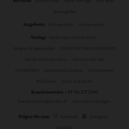
Services:
Anselm Grün
Seine Vorträge
Sein Brief
Herausgeber
Angebote:
Schlagwörter
Gewinnspiele
Verlag:
Media Sales einfach leben
Religion & Spiritualität
CHRIST IN DER GEGENWART
Herder Korrespondenz
Stimmen der Zeit
COMMUNIO
Gemeinsam Glauben
Lebensspuren
Bibel lesen
kunst und kirche
Kundenservice
+49 761 2717200
kundenservice@herder.de
Abo online kündigen
Folgen Sie uns:
Facebook
Instagram
YouTube