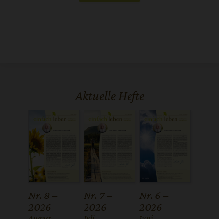
Aktuelle Hefte
Nr. 8 –
Nr. 7 –
Nr. 6 –
2026
2026
2026
:
August
:
Juli
:
Juni