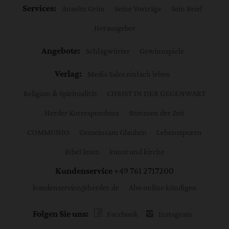
Services:
Anselm Grün
Seine Vorträge
Sein Brief
Herausgeber
Angebote:
Schlagwörter
Gewinnspiele
Verlag:
Media Sales einfach leben
Religion & Spiritualität
CHRIST IN DER GEGENWART
Herder Korrespondenz
Stimmen der Zeit
COMMUNIO
Gemeinsam Glauben
Lebensspuren
Bibel lesen
kunst und kirche
Kundenservice
+49 761 2717200
kundenservice@herder.de
Abo online kündigen
Folgen Sie uns:
Facebook
Instagram