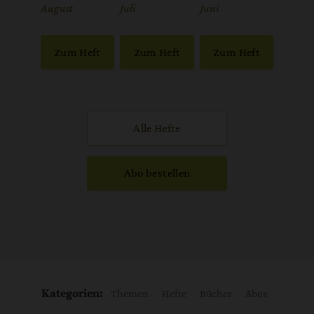
:
August
:
Juli
:
Juni
Zum Heft
Zum Heft
Zum Heft
Alle Hefte
Abo bestellen
Kategorien:
Themen
Hefte
Bücher
Abos