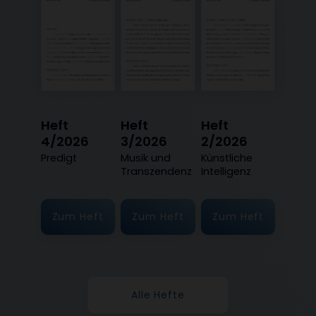
Heft
Heft
Heft
4/2026
3/2026
2/2026
:
Predigt
:
Musik und
:
Künstliche
Transzendenz
Intelligenz
Zum Heft
Zum Heft
Zum Heft
Alle Hefte