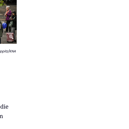
ppitz/KNA
 die
en