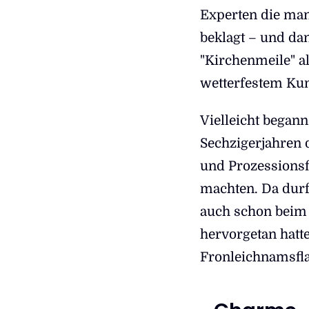
Experten die ma
beklagt – und da
"Kirchenmeile" a
wetterfestem Kun
Vielleicht begann
Sechzigerjahren 
und Prozessionsf
machten. Da durf
auch schon beim
hervorgetan hatte
Fronleichnamsfla