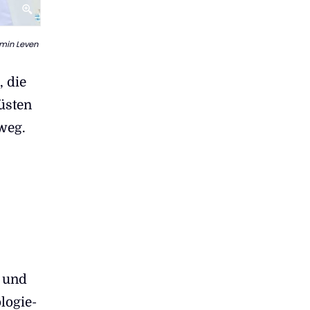
min Leven
 die
üsten
weg.
t und
logie-