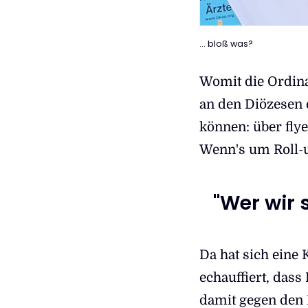
... bloß was?
Womit die Ordina
an den Diözesen 
können: über fly
Wenn's um Roll-u
"Wer wir 
Da hat sich eine
echauffiert, das
damit gegen den 