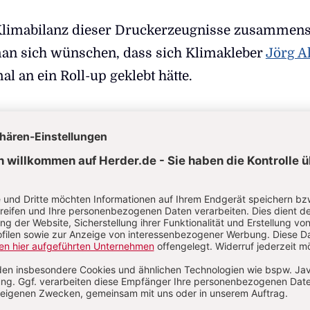
limabilanz dieser Druckerzeugnisse zusammens
an sich wünschen, dass sich Klimakleber
Jörg Al
l an ein Roll-up geklebt hätte.
eln im Siebdruckverfahren
igene Vexillologie dieser kirchlichen Werbemitte
hren fülligen Textblöcken, dem Schriftartsalat,
en und Strichmännchen, den Spiegelstrichen, Log
eren Farbpaletten oder den nichtssagenden
an Claims, die in enormen Lettern auf monochro
ind.