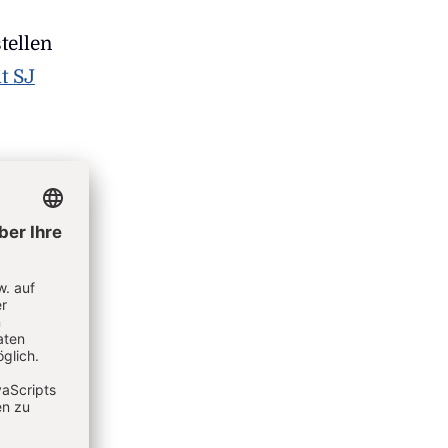
tellen
t SJ
l
o-
men