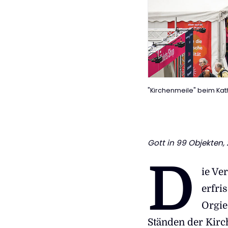
"Kirchenmeile" beim Kat
Gott in 99 Objekten
,
D
ie Ve
erfri
Orgie
Ständen der Kirc