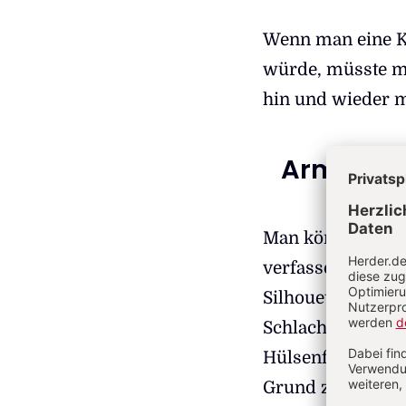
Wenn man eine K
würde, müsste m
hin und wieder ma
Armenbib
Man könnte eine e
verfassen – mit i
Silhouettenfigur
Schlachten, bied
Hülsenfrüchten 
Grund zu lesen s