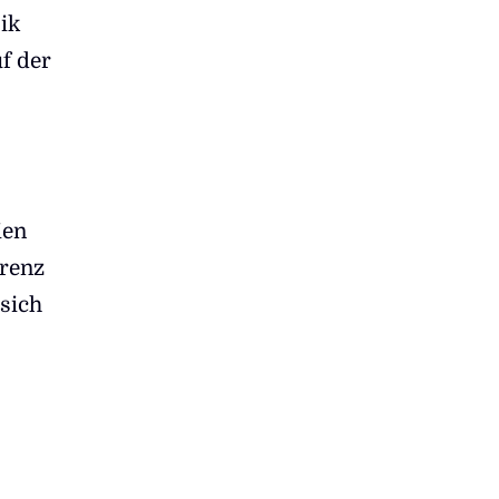
ik
f der
ien
rrenz
sich