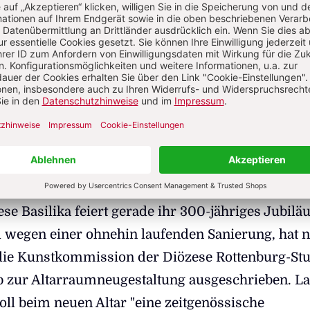
line der kleinen Stadt. Die Basilika St. Martin ist
he nördlich der Alpen. Wer sie betritt, der staunt
ellen, großen Raums, der sich vor und über eine
ommt ins Träumen inmitten der kunstvollen
 schönen Skulpturen, Malereien, der ganzen baroc
sich hier besonders filigran und elegant zeigt.
ein religiöser, sondern auch ein kunsthistorischer
er ist nicht die Kirche, sondern das Land Baden-
e Basilika feiert gerade ihr 300-jähriges Jubilä
 wegen einer ohnehin laufenden Sanierung, hat n
die Kunstkommission der Diözese Rottenburg-Stut
 zur Altarraumneugestaltung ausgeschrieben. La
oll beim neuen Altar "eine zeitgenössische