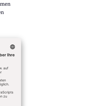
äumen
en
ußen
e im