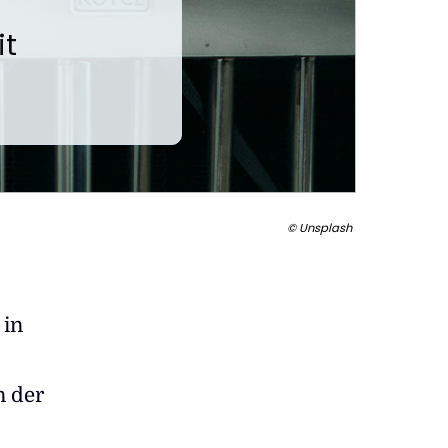
it
© Unsplash
 in
n der