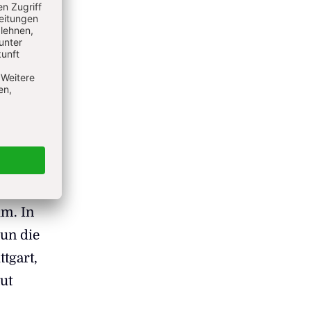
 die
m
ken
um. In
un die
tgart,
ut