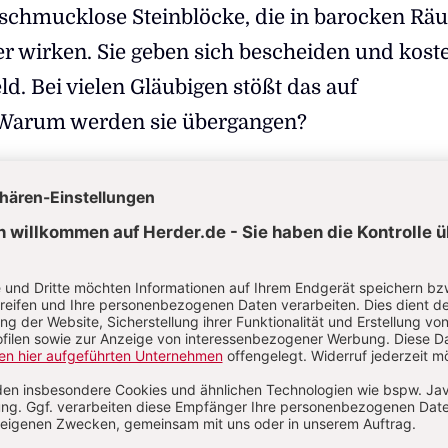
 schmucklose Steinblöcke, die in barocken R
 wirken. Sie geben sich bescheiden und kost
ld. Bei vielen Gläubigen stößt das auf
 Warum werden sie übergangen?
Oehler
9.2024, Lesedauer: ca. 6 Minuten /
7 Kommentare
 Kirchenthemen, bei denen viele Betrachter von a
t dem Kopf schütteln. Ein Beispiel ist, was gerad
hwäbischen Weingarten passiert. Dort ziert ein
kes Bauwerk, immerhin halb so groß wie der