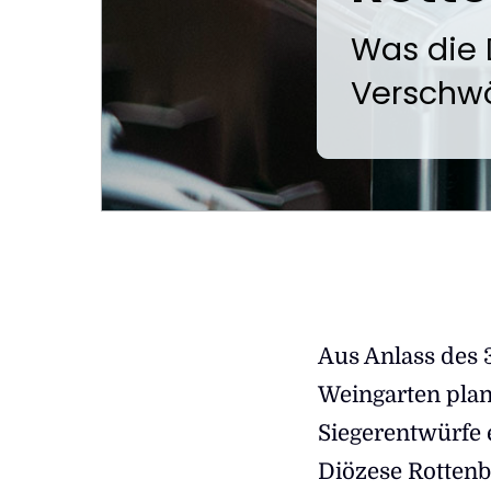
:
Was die 
Verschwö
Aus Anlass des 3
Weingarten plan
Siegerentwürfe 
Diözese Rottenbu