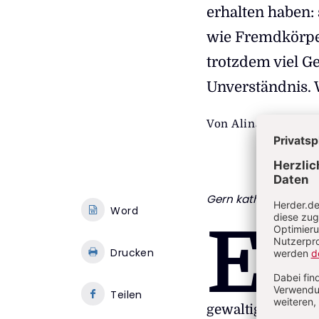
erhalten haben:
wie Fremdkörper
trotzdem viel Ge
Unverständnis.
Von
Alina Rafaela 
Gern katholisch
, 19.
Word
E
s gibt
Drucken
nur mi
obersc
Teilen
gewaltiges baroc