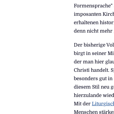
Formensprache" a
imposanten Kirch
erhaltenen histo
denn nicht mehr 
Der bisherige Vol
birgt in seiner Mi
der man hier glau
Christi handelt. 
besonders gut in
diesem Stil neu g
hierzulande wied
Mit der
Liturgis
Menschen stärker