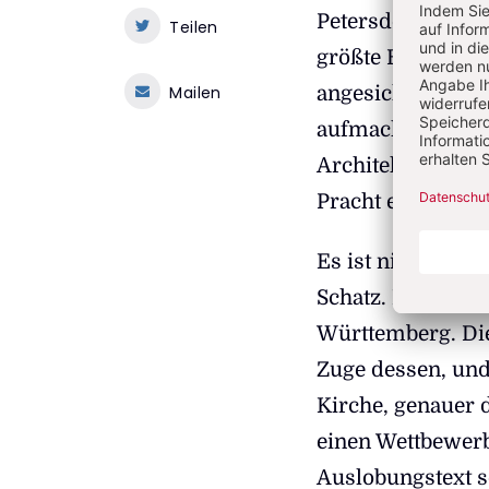
Petersdom, die Sky
Teilen
größte Barockkirc
Mailen
angesichts des h
aufmacht, und k
Architektur, der
Pracht eben, die 
Es ist nicht nur 
Schatz. Eigentüm
Württemberg. Dies
Zuge dessen, und
Kirche, genauer 
einen Wettbewerb
Auslobungstext s