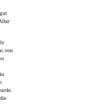
gut
Altar
Er
ie, von
su
in
n
wurde.
die