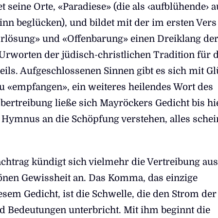
et seine Orte, «Paradiese» (die als ‹aufblühende› 
nn beglücken), und bildet mit der im ersten Vers
rlösung» und «Offenbarung» einen Dreiklang de
Urworten der jüdisch-christlichen Tradition für d
eils. Aufgeschlossenen Sinnen gibt es sich mit G
u «empfangen», ein weiteres heilendes Wort des
bertreibung ließe sich Mayröckers Gedicht bis hi
 Hymnus an die Schöpfung verstehen, alles schei
htrag kündigt sich vielmehr die Vertreibung au
önen Gewissheit an. Das Komma, das einzige
esem Gedicht, ist die Schwelle, die den Strom der
d Bedeutungen unterbricht. Mit ihm beginnt die