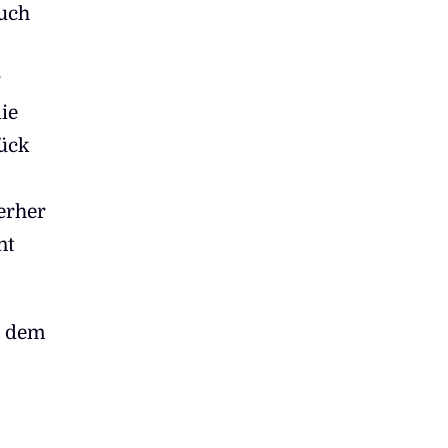
auch
r
ie
lück
erher
nt
s dem