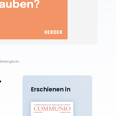
«Winterglück»
r
Erschienen in