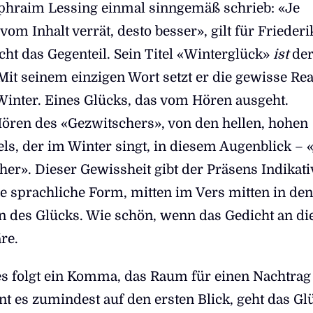
phraim Lessing einmal sinngemäß schrieb: «Je
vom Inhalt verrät, desto besser», gilt für Friederi
ht das Gegenteil. Sein Titel «Winterglück»
ist
der
Mit seinem einzigen Wort setzt er die gewisse Real
Winter. Eines Glücks, das vom Hören ausgeht.
ören des «Gezwitschers», von den hellen, hohen
ls, der im Winter singt, in diesem Augenblick – «
her». Dieser Gewissheit gibt der Präsens Indikati
e sprachliche Form, mitten im Vers mitten in den
en des Glücks. Wie schön, wenn das Gedicht an di
re.
es folgt ein Komma, das Raum für einen Nachtrag 
nt es zumindest auf den ersten Blick, geht das Gl