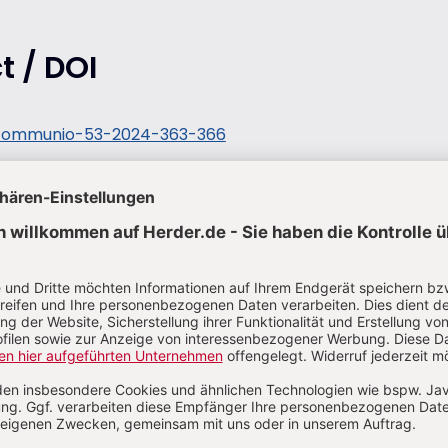
t / DOI
/communio-53-2024-363-366
glück
 eine Offenbarung jetzt diese