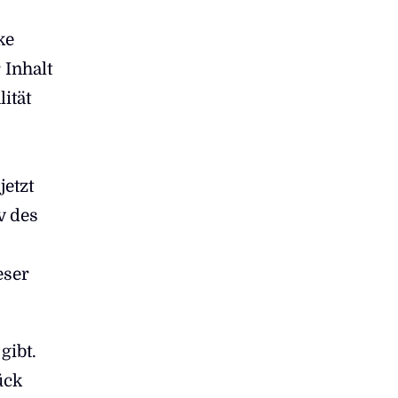
ke
 Inhalt
ität
jetzt
v des
eser
gibt.
ück