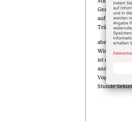
Stimme wieder
Gezwitscher, 
auf ich vergös
Tränen
aber die Sti
Winterglück
ist mir nicht
anderer an ei
Vogelstimme S
Stunde Seku