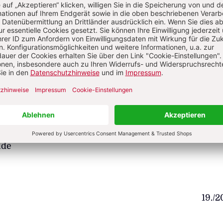
 zu hören Vogelstimme jetzt dieses
etwas wie Paradiese blühten
se die
mme kommt nicht Vogelstimme nein dieses
 zugedacht jemand
nem anderen Ort wird es wird dieses Gezwitscher
timme empfangen an meinerstatt jetzt in dieser
nde
19./2