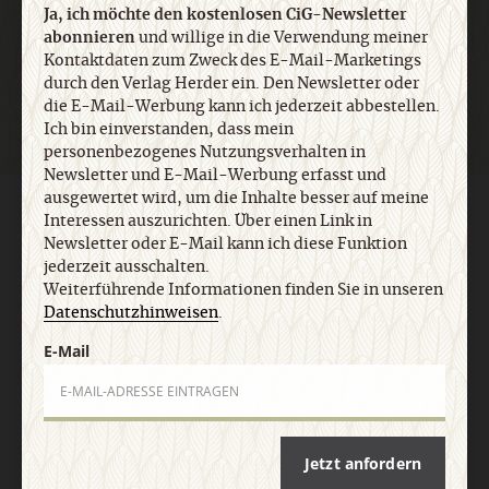
Ja, ich möchte den kostenlosen CiG-Newsletter
abonnieren
und willige in die Verwendung meiner
Jetzt anmelden
Kontaktdaten zum Zweck des E-Mail-Marketings
durch den Verlag Herder ein. Den Newsletter oder
die E-Mail-Werbung kann ich jederzeit abbestellen.
Ich bin einverstanden, dass mein
personenbezogenes Nutzungsverhalten in
Newsletter und E-Mail-Werbung erfasst und
ausgewertet wird, um die Inhalte besser auf meine
AGB und Widerrufsbelehrung
Datenschutz
Barrierefreiheit
Interessen auszurichten. Über einen Link in
Impressum
Newsletter oder E-Mail kann ich diese Funktion
jederzeit ausschalten.
Weiterführende Informationen finden Sie in unseren
Vertrag widerrufen
Abo online kündigen
Datenschutzhinweisen
.
E-Mail
Jetzt anfordern