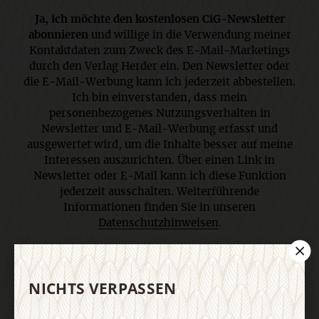
Ja, ich möchte den kostenlosen CiG-Newsletter
abonnieren
und willige in die Verwendung meiner
Kontaktdaten zum Zweck des E-Mail-Marketings
durch den Verlag Herder ein. Den Newsletter oder
die E-Mail-Werbung kann ich jederzeit abbestellen.
Ich bin einverstanden, dass mein
personenbezogenes Nutzungsverhalten in
Newsletter und E-Mail-Werbung erfasst und
ausgewertet wird, um die Inhalte besser auf meine
Interessen auszurichten. Über einen Link in
Newsletter oder E-Mail kann ich diese Funktion
jederzeit ausschalten. Weiterführende
Informationen finden Sie in unseren
Datenschutzhinweisen
.
E-Mail
NICHTS VERPASSEN