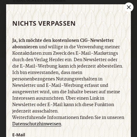
Jetzt anmelden
NICHTS VERPASSEN
Ja, ich möchte den kostenlosen CiG-Newsletter
abonnieren
und willige in die Verwendung meiner
Kontaktdaten zum Zweck des E-Mail-Marketings
durch den Verlag Herder ein. Den Newsletter oder
die E-Mail-Werbung kann ich jederzeit abbestellen.
AGB und Widerrufsbelehrung
Datenschutz
Barrierefreiheit
Ich bin einverstanden, dass mein
Impressum
personenbezogenes Nutzungsverhalten in
Newsletter und E-Mail-Werbung erfasst und
ausgewertet wird, um die Inhalte besser auf meine
Vertrag widerrufen
Abo online kündigen
Interessen auszurichten. Über einen Link in
Newsletter oder E-Mail kann ich diese Funktion
jederzeit ausschalten.
Weiterführende Informationen finden Sie in unseren
Datenschutzhinweisen
.
E-Mail