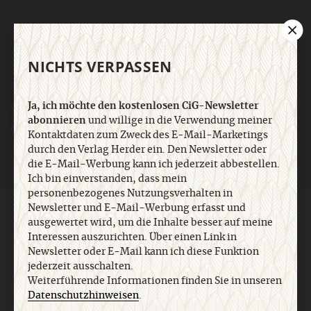
E-Mail
NICHTS VERPASSEN
Jetzt anmelden
Ja, ich möchte den kostenlosen CiG-Newsletter
abonnieren
und willige in die Verwendung meiner
Kontaktdaten zum Zweck des E-Mail-Marketings
durch den Verlag Herder ein. Den Newsletter oder
die E-Mail-Werbung kann ich jederzeit abbestellen.
Ich bin einverstanden, dass mein
personenbezogenes Nutzungsverhalten in
Newsletter und E-Mail-Werbung erfasst und
AGB und Widerrufsbelehrung
Datenschutz
Barrierefreiheit
ausgewertet wird, um die Inhalte besser auf meine
Impressum
Interessen auszurichten. Über einen Link in
Newsletter oder E-Mail kann ich diese Funktion
jederzeit ausschalten.
Vertrag widerrufen
Abo online kündigen
Weiterführende Informationen finden Sie in unseren
Datenschutzhinweisen
.