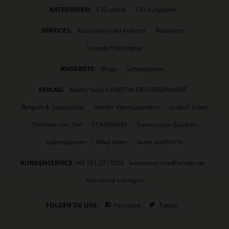
KATEGORIEN:
CIG online
CIG Ausgaben
SERVICES:
Autorinnen und Autoren
Redaktion
Unsere Philosophie
ANGEBOTE:
Blogs
Schlagwörter
VERLAG:
Media Sales CHRIST IN DER GEGENWART
Religion & Spiritualität
Herder Korrespondenz
einfach leben
Stimmen der Zeit
COMMUNIO
Gemeinsam Glauben
Lebensspuren
Bibel lesen
kunst und kirche
KUNDENSERVICE
+49 761 2717200
kundenservice@herder.de
Abo online kündigen
FOLGEN SIE UNS:
Facebook
Twitter