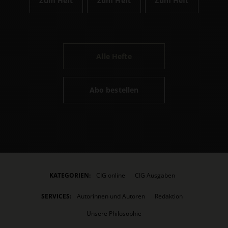
Zum Heft
Zum Heft
Zum Heft
Alle Hefte
Abo bestellen
KATEGORIEN:
CIG online
CIG Ausgaben
SERVICES:
Autorinnen und Autoren
Redaktion
Unsere Philosophie