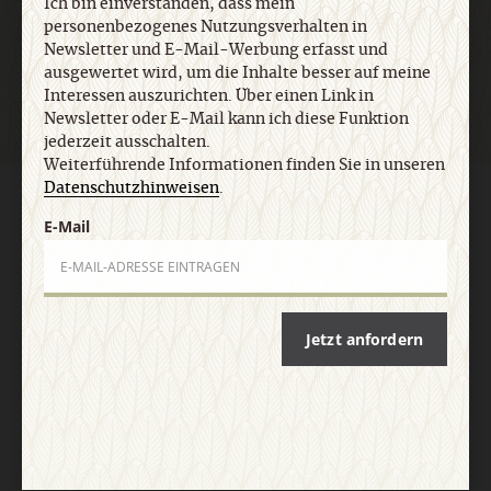
Ich bin einverstanden, dass mein
personenbezogenes Nutzungsverhalten in
Jetzt anmelden
Newsletter und E-Mail-Werbung erfasst und
ausgewertet wird, um die Inhalte besser auf meine
Interessen auszurichten. Über einen Link in
Newsletter oder E-Mail kann ich diese Funktion
jederzeit ausschalten.
Weiterführende Informationen finden Sie in unseren
Datenschutzhinweisen
.
AGB und Widerrufsbelehrung
Datenschutz
Barrierefreiheit
E-Mail
Impressum
Vertrag widerrufen
Abo online kündigen
Jetzt anfordern