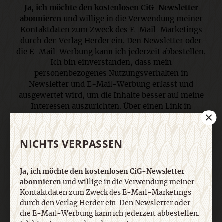
Ja, ich möchte den kostenlosen CiG-Newsletter
abonnieren
und willige in die Verwendung meiner
Kontaktdaten zum Zweck des E-Mail-Marketings
durch den Verlag Herder ein. Den Newsletter oder
die E-Mail-Werbung kann ich jederzeit abbestellen.
Ich bin einverstanden, dass mein
personenbezogenes Nutzungsverhalten in
Newsletter und E-Mail-Werbung erfasst und
ausgewertet wird, um die Inhalte besser auf meine
Interessen auszurichten. Über einen Link in
Newsletter oder E-Mail kann ich diese Funktion
jederzeit ausschalten. Weiterführende
Informationen finden Sie in unseren
NICHTS VERPASSEN
Datenschutzhinweisen
.
Ja, ich möchte den kostenlosen CiG-Newsletter
abonnieren
und willige in die Verwendung meiner
E-Mail
Kontaktdaten zum Zweck des E-Mail-Marketings
durch den Verlag Herder ein. Den Newsletter oder
die E-Mail-Werbung kann ich jederzeit abbestellen.