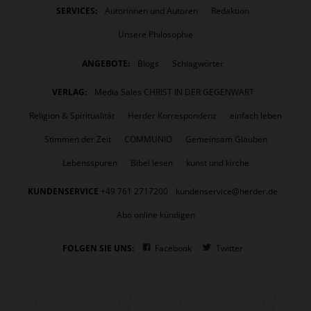
SERVICES:
Autorinnen und Autoren
Redaktion
Unsere Philosophie
ANGEBOTE:
Blogs
Schlagwörter
VERLAG:
Media Sales CHRIST IN DER GEGENWART
Religion & Spiritualität
Herder Korrespondenz
einfach leben
Stimmen der Zeit
COMMUNIO
Gemeinsam Glauben
Lebensspuren
Bibel lesen
kunst und kirche
KUNDENSERVICE
+49 761 2717200
kundenservice@herder.de
Abo online kündigen
FOLGEN SIE UNS:
Facebook
Twitter