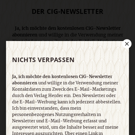
DER CIG-NEWSLETTER
Ja, ich möchte den kostenlosen CiG-Newsletter
abonnieren
und willige in die Verwendung meiner
Kontaktdaten zum Zweck des E-Mail-Marketings
durch den Verlag Herder ein. Den Newsletter oder
die E-Mail-Werbung kann ich jederzeit abbestellen.
NICHTS VERPASSEN
Ich bin einverstanden, dass mein
personenbezogenes Nutzungsverhalten in
Newsletter und E-Mail-Werbung erfasst und
Ja, ich möchte den kostenlosen CiG-Newsletter
ausgewertet wird, um die Inhalte besser auf meine
abonnieren
und willige in die Verwendung meiner
Interessen auszurichten. Über einen Link in
Kontaktdaten zum Zweck des E-Mail-Marketings
Newsletter oder E-Mail kann ich diese Funktion
durch den Verlag Herder ein. Den Newsletter oder
jederzeit ausschalten. Weiterführende
die E-Mail-Werbung kann ich jederzeit abbestellen.
Informationen finden Sie in unseren
Ich bin einverstanden, dass mein
personenbezogenes Nutzungsverhalten in
Datenschutzhinweisen
.
Newsletter und E-Mail-Werbung erfasst und
ausgewertet wird, um die Inhalte besser auf meine
Interessen auszurichten. Über einen Link in