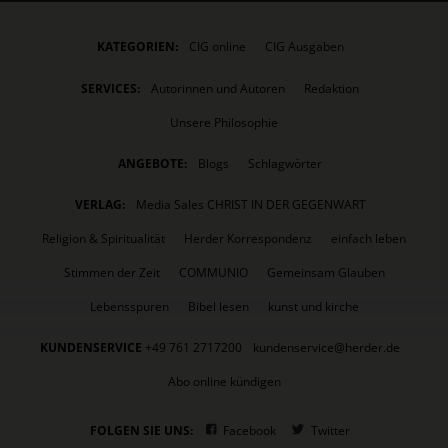
KATEGORIEN:
CIG online
CIG Ausgaben
SERVICES:
Autorinnen und Autoren
Redaktion
Unsere Philosophie
ANGEBOTE:
Blogs
Schlagwörter
VERLAG:
Media Sales CHRIST IN DER GEGENWART
Religion & Spiritualität
Herder Korrespondenz
einfach leben
Stimmen der Zeit
COMMUNIO
Gemeinsam Glauben
Lebensspuren
Bibel lesen
kunst und kirche
KUNDENSERVICE
+49 761 2717200
kundenservice@herder.de
Abo online kündigen
FOLGEN SIE UNS:
Facebook
Twitter