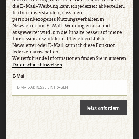
Datenschutzhinweisen
.
die E-Mail-Werbung kann ich jederzeit abbestellen.
Ich bin einverstanden, dass mein
personenbezogenes Nutzungsverhalten in
E-Mail
Newsletter und E-Mail-Werbung erfasst und
ausgewertet wird, um die Inhalte besser auf meine
Interessen auszurichten. Über einen Link in
Newsletter oder E-Mail kann ich diese Funktion
jederzeit ausschalten.
Jetzt anmelden
Weiterführende Informationen finden Sie in unseren
Datenschutzhinweisen
.
E-Mail
AGB und Widerrufsbelehrung
Datenschutz
Barrierefreiheit
Jetzt anfordern
Impressum
Vertrag widerrufen
Abo online kündigen