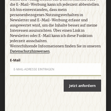
Datenschutzhinweisen
.
die E-Mail-Werbung kann ich jederzeit abbestellen.
Ich bin einverstanden, dass mein
personenbezogenes Nutzungsverhalten in
E-Mail
Newsletter und E-Mail-Werbung erfasst und
ausgewertet wird, um die Inhalte besser auf meine
Interessen auszurichten. Über einen Link in
Newsletter oder E-Mail kann ich diese Funktion
jederzeit ausschalten.
Jetzt anmelden
Weiterführende Informationen finden Sie in unseren
Datenschutzhinweisen
.
E-Mail
AGB und Widerrufsbelehrung
Datenschutz
Barrierefreiheit
Jetzt anfordern
Impressum
Vertrag widerrufen
Abo online kündigen