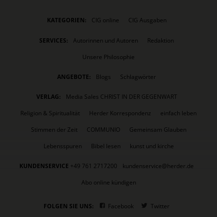
KATEGORIEN:
CIG online
CIG Ausgaben
SERVICES:
Autorinnen und Autoren
Redaktion
Unsere Philosophie
ANGEBOTE:
Blogs
Schlagwörter
VERLAG:
Media Sales CHRIST IN DER GEGENWART
Religion & Spiritualität
Herder Korrespondenz
einfach leben
Stimmen der Zeit
COMMUNIO
Gemeinsam Glauben
Lebensspuren
Bibel lesen
kunst und kirche
KUNDENSERVICE
+49 761 2717200
kundenservice@herder.de
Abo online kündigen
FOLGEN SIE UNS:
Facebook
Twitter