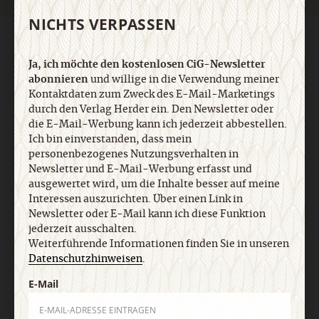
NICHTS VERPASSEN
AGB und Widerrufsbelehrung
Datenschutz
Barrierefreiheit
Impressum
Ja, ich möchte den kostenlosen CiG-Newsletter
abonnieren
und willige in die Verwendung meiner
Kontaktdaten zum Zweck des E-Mail-Marketings
Vertrag widerrufen
Abo online kündigen
durch den Verlag Herder ein. Den Newsletter oder
die E-Mail-Werbung kann ich jederzeit abbestellen.
Ich bin einverstanden, dass mein
personenbezogenes Nutzungsverhalten in
Newsletter und E-Mail-Werbung erfasst und
ausgewertet wird, um die Inhalte besser auf meine
Interessen auszurichten. Über einen Link in
Newsletter oder E-Mail kann ich diese Funktion
jederzeit ausschalten.
Weiterführende Informationen finden Sie in unseren
Datenschutzhinweisen
.
Nach oben
E-Mail