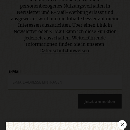
personenbezogenes Nutzungsverhalten in
Newsletter und E-Mail-Werbung erfasst und
ausgewertet wird, um die Inhalte besser auf meine
Interessen auszurichten. Über einen Link in
Newsletter oder E-Mail kann ich diese Funktion
jederzeit ausschalten. Weiterführende
Informationen finden Sie in unseren
Datenschutzhinweisen
.
E-Mail
Jetzt anmelden