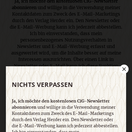
Ja, ich möchte den kostenlosen CiG-Newsletter
abonnieren
und willige in die Verwendung meiner
Kontaktdaten zum Zweck des E-Mail-Marketings
durch den Verlag Herder ein. Den Newsletter oder
die E-Mail-Werbung kann ich jederzeit abbestellen.
Ich bin einverstanden, dass mein
personenbezogenes Nutzungsverhalten in
Newsletter und E-Mail-Werbung erfasst und
ausgewertet wird, um die Inhalte besser auf meine
Interessen auszurichten. Über einen Link in
Newsletter oder E-Mail kann ich diese Funktion
jederzeit ausschalten. Weiterführende
Informationen finden Sie in unseren
NICHTS VERPASSEN
Datenschutzhinweisen
.
Ja, ich möchte den kostenlosen CiG-Newsletter
E-Mail
abonnieren
und willige in die Verwendung meiner
Kontaktdaten zum Zweck des E-Mail-Marketings
durch den Verlag Herder ein. Den Newsletter oder
die E-Mail-Werbung kann ich jederzeit abbestellen.