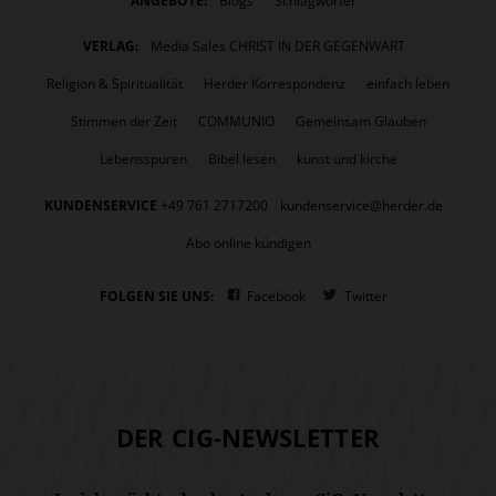
ANGEBOTE:
Blogs
Schlagwörter
VERLAG:
Media Sales CHRIST IN DER GEGENWART
Religion & Spiritualität
Herder Korrespondenz
einfach leben
Stimmen der Zeit
COMMUNIO
Gemeinsam Glauben
Lebensspuren
Bibel lesen
kunst und kirche
KUNDENSERVICE
+49 761 2717200
kundenservice@herder.de
Abo online kündigen
FOLGEN SIE UNS:
Facebook
Twitter
DER CIG-NEWSLETTER