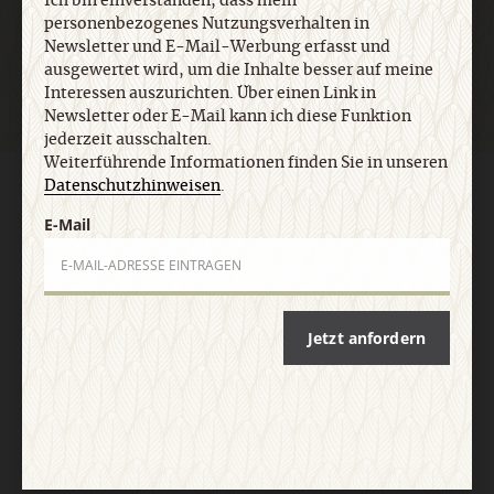
Ich bin einverstanden, dass mein
Jetzt anmelden
personenbezogenes Nutzungsverhalten in
Newsletter und E-Mail-Werbung erfasst und
ausgewertet wird, um die Inhalte besser auf meine
Interessen auszurichten. Über einen Link in
Newsletter oder E-Mail kann ich diese Funktion
jederzeit ausschalten.
Weiterführende Informationen finden Sie in unseren
Datenschutzhinweisen
.
AGB und Widerrufsbelehrung
Datenschutz
Barrierefreiheit
Impressum
E-Mail
Vertrag widerrufen
Abo online kündigen
Jetzt anfordern